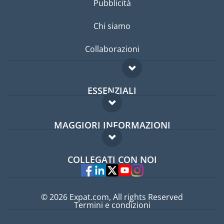
Pubblicità
Chi siamo
Collaborazioni
ESSENZIALI
Forum per expat
MAGGIORI INFORMAZIONI
Guida per expat
Domande frequenti
Lavori all'estero
COLLEGATI CON NOI
Esperti
© 2026 Expat.com, All rights Reserved
Termini e condizioni