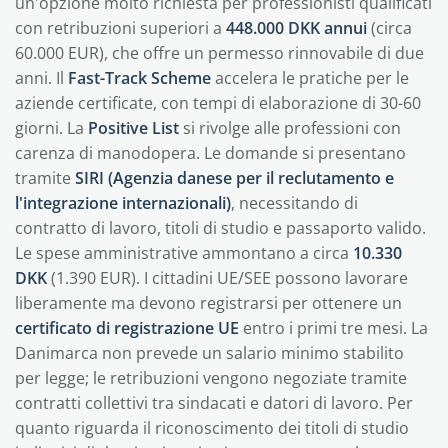
un'opzione molto richiesta per professionisti qualificati
con retribuzioni superiori a
448.000 DKK annui
(circa
60.000 EUR), che offre un permesso rinnovabile di due
anni. Il
Fast-Track Scheme
accelera le pratiche per le
aziende certificate, con tempi di elaborazione di 30-60
giorni. La
Positive List
si rivolge alle professioni con
carenza di manodopera. Le domande si presentano
tramite
SIRI (Agenzia danese per il reclutamento e
l'integrazione internazionali)
, necessitando di
contratto di lavoro, titoli di studio e passaporto valido.
Le spese amministrative ammontano a circa
10.330
DKK
(1.390 EUR). I cittadini UE/SEE possono lavorare
liberamente ma devono registrarsi per ottenere un
certificato di registrazione UE
entro i primi tre mesi. La
Danimarca non prevede un salario minimo stabilito
per legge; le retribuzioni vengono negoziate tramite
contratti collettivi tra sindacati e datori di lavoro. Per
quanto riguarda il riconoscimento dei titoli di studio