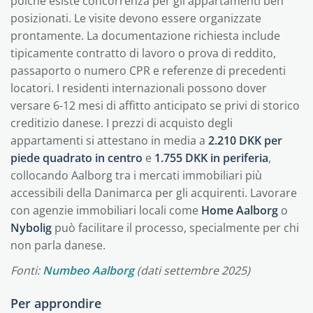
poiché esiste concorrenza per gli appartamenti ben
posizionati. Le visite devono essere organizzate
prontamente. La documentazione richiesta include
tipicamente contratto di lavoro o prova di reddito,
passaporto o numero CPR e referenze di precedenti
locatori. I residenti internazionali possono dover
versare 6-12 mesi di affitto anticipato se privi di storico
creditizio danese. I prezzi di acquisto degli
appartamenti si attestano in media a
2.210 DKK per
piede quadrato in centro
e
1.755 DKK in periferia
,
collocando Aalborg tra i mercati immobiliari più
accessibili della Danimarca per gli acquirenti. Lavorare
con agenzie immobiliari locali come
Home Aalborg
o
Nybolig
può facilitare il processo, specialmente per chi
non parla danese.
Fonti:
Numbeo Aalborg
(dati settembre 2025)
Per approndire