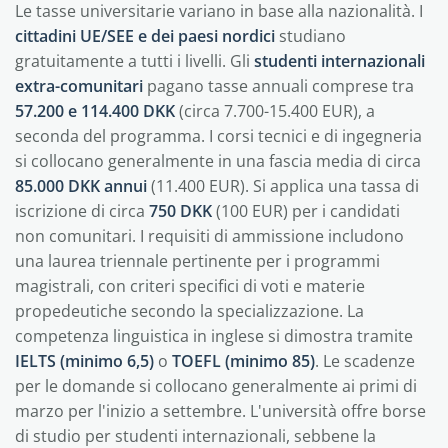
Le tasse universitarie variano in base alla nazionalità. I
cittadini UE/SEE e dei paesi nordici
studiano
gratuitamente a tutti i livelli. Gli
studenti internazionali
extra-comunitari
pagano tasse annuali comprese tra
57.200 e 114.400 DKK
(circa 7.700-15.400 EUR), a
seconda del programma. I corsi tecnici e di ingegneria
si collocano generalmente in una fascia media di circa
85.000 DKK annui
(11.400 EUR). Si applica una tassa di
iscrizione di circa
750 DKK
(100 EUR) per i candidati
non comunitari. I requisiti di ammissione includono
una laurea triennale pertinente per i programmi
magistrali, con criteri specifici di voti e materie
propedeutiche secondo la specializzazione. La
competenza linguistica in inglese si dimostra tramite
IELTS (minimo 6,5)
o
TOEFL (minimo 85)
. Le scadenze
per le domande si collocano generalmente ai primi di
marzo per l'inizio a settembre. L'università offre borse
di studio per studenti internazionali, sebbene la