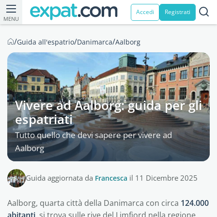
Accedi
Registrati
MENU
/
/
/
Guida all'espatrio
Danimarca
Aalborg
Vivere ad Aalborg: guida per gli
espatriati
Tutto quello che devi sapere per vivere ad
Aalborg
Guida aggiornata da
Francesca
il 11 Dicembre 2025
Aalborg, quarta città della Danimarca con circa
124.000
abitanti
, si trova sulle rive del Limfjord nella regione