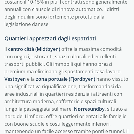
costano il 10-15% in più. I contratti sono generalmente
annuali con clausole di rinnovo automatico. I diritti
degli inquilini sono fortemente protetti dalla
legislazione danese.
Quartieri apprezzati dagli espatriati
Il
centro città (Midtbyen)
offre la massima comodità
con negozi, ristoranti, spazi culturali ed eccellenti
trasporti pubblici. Gli immobili qui hanno prezzi
premium ma eliminano gli spostamenti casa-lavoro.
Vestbyen
e la
zona portuale (Fjordbyen)
hanno vissuto
una significativa riqualificazione, trasformandosi da
aree industriali in quartieri residenziali attraenti con
architettura moderna, caffetterie e spazi culturali
lungo la passeggiata sul mare.
Nørresundby
, situato a
nord del Limfjord, offre quartieri orientati alle famiglie
con buone scuole e costi leggermente inferiori,
mantenendo un facile accesso tramite ponti e tunnel. Il