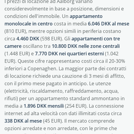
I prezzi di locazione ad Aalborg variano
considerevolmente in base a posizione, dimensioni e
condizioni dell'immobile. Un
appartamento
monolocale in centro
costa in media
6.046 DKK al mese
(810 EUR), mentre opzioni simili in periferia costano
circa
4.460 DKK
(598 EUR). Gli
appartamenti con tre
camere
oscillano tra
10.800 DKK nelle zone centrali
(1.448 EUR) e
7.770 DKK nei quartieri esterni
(1.042
EUR). Queste cifre rappresentano costi circa il 20-30%
inferiori a Copenaghen. La maggior parte dei contratti
di locazione richiede una cauzione di 3 mesi di affitto,
con il primo mese pagato in anticipo. Le utenze
(elettricità, riscaldamento, raffreddamento, acqua,
rifiuti) per un appartamento standard ammontano in
media a
1.896 DKK mensili
(254 EUR). La connessione
internet ad alta velocità con dati illimitati costa circa
338 DKK al mese
(45 EUR). Il mercato comprende
opzioni arredate e non arredate, con le prime che