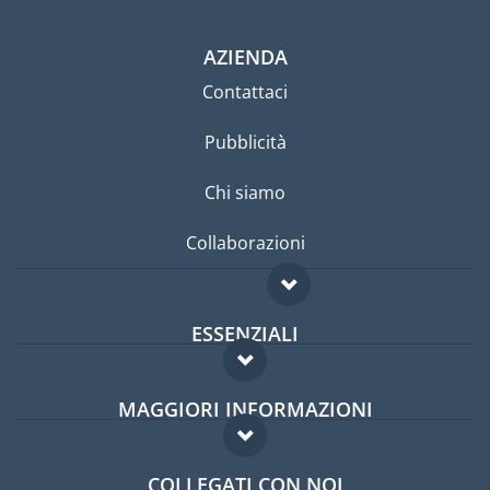
AZIENDA
Contattaci
Pubblicità
Chi siamo
Collaborazioni
ESSENZIALI
Forum per expat
MAGGIORI INFORMAZIONI
Guida per expat
Domande frequenti
Lavori all'estero
COLLEGATI CON NOI