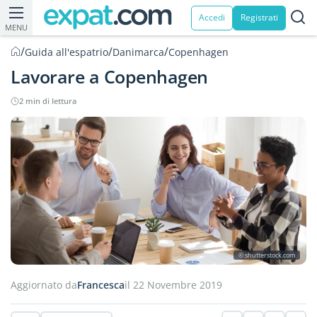
Accedi
Registrati
MENU
/
/
/
Guida all'espatrio
Danimarca
Copenhagen
Lavorare a Copenhagen
2 min di lettura
© shutterstock.com
Aggiornato da
Francesca
il 22 Novembre 2019