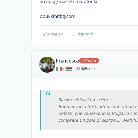
ariva.bg/mazhki-maratonki
obuvkihitbg.com
Reagisci
Rispondi
Francesca
Team
61605
|
POSTS
Silvano chiocci ha scritto :
Buongiorno a tutti, attenzione utenti 
nefasti, che conoscono la Bulgaria co
comprare un paio di scarpe..... Mah!!!?