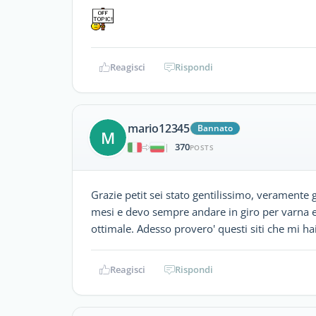
Reagisci
Rispondi
mario12345
Bannato
M
370
|
POSTS
Grazie petit sei stato gentilissimo, veramente 
mesi e devo sempre andare in giro per varna e
ottimale. Adesso provero' questi siti che mi hai
Reagisci
Rispondi