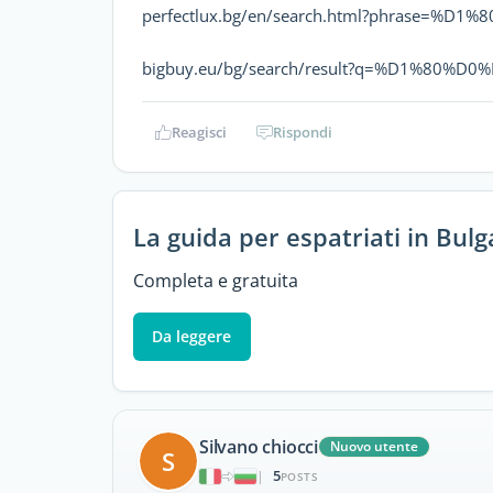
perfectlux.bg/en/search.html?phrase=
bigbuy.eu/bg/search/result?q=%D1%80
Reagisci
Rispondi
La guida per espatriati in Bulg
Completa e gratuita
Da leggere
Silvano chiocci
Nuovo utente
S
5
|
POSTS