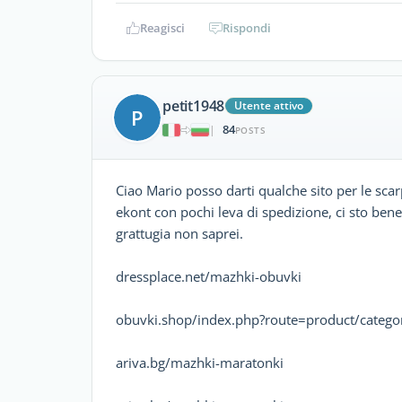
Reagisci
Rispondi
petit1948
Utente attivo
P
84
|
POSTS
Ciao Mario posso darti qualche sito per le scar
ekont con pochi leva di spedizione, ci sto bene
grattugia non saprei.
dressplace.net/mazhki-obuvki
obuvki.shop/index.php?route=product/categ
ariva.bg/mazhki-maratonki