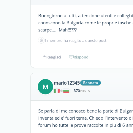
Buongiorno a tutti, attenzione utenti e collegh
conoscono la Bulgaria come le proprie tasche
scarpe..... Mah!!!???
👍
1 membro ha reagito a questo post
Reagisci
Rispondi
mario12345
Bannato
M
370
|
POSTS
Se parla di me conosco bene la parte di Bulgaria 
inventa ed e' fuori tema. Chiedo l'intervento di
forum ho tutte le prove raccolte in piu di 6 ann