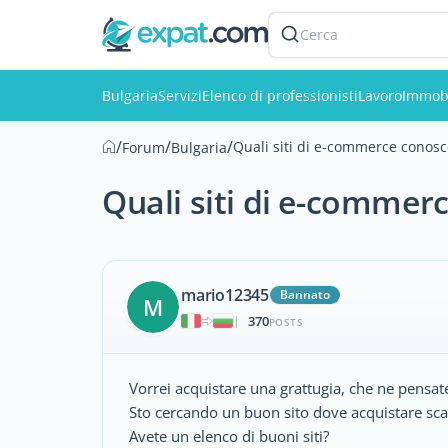
Cerca
Bulgaria
Servizi
Elenco di professionisti
Lavoro
Immobi
/
/
/
Quali siti di e-commerce conosc
Forum
Bulgaria
Quali siti di e-commer
mario12345
Bannato
M
370
|
POSTS
Vorrei acquistare una grattugia, che ne pensate
Sto cercando un buon sito dove acquistare scar
Avete un elenco di buoni siti?