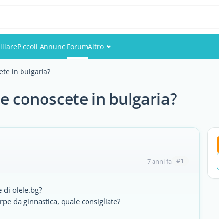
liare
Piccoli Annunci
Forum
Altro
Eventi
ete in bulgaria?
Utenti
ce conoscete in bulgaria?
Foto
#1
7 anni fa
 di olele.bg?
pe da ginnastica, quale consigliate?