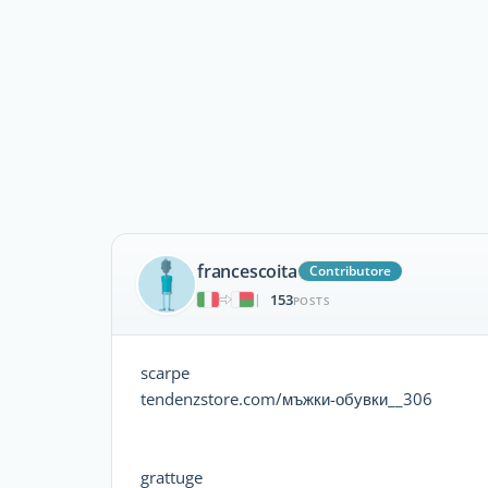
francescoita
Contributore
153
|
POSTS
scarpe
tendenzstore.com/мъжки-обувки__306
grattuge