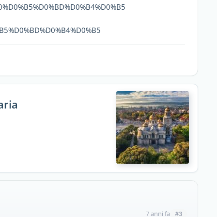
%D1%80%D0%B5%D0%BD%D0%B4%D0%B5
%D0%B5%D0%BD%D0%B4%D0%B5
aria
#3
7 anni fa