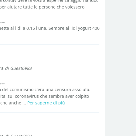
 a condividere la vostra esperienza aggiornandoci
, per aiutare tutte le persone che volessero
etta al lidl a 0,15 l'una. Sempre al lidl yogurt 400
ra
di Guest6983
do del comunismo c'era una censura assoluta.
ita' sul coronavirus che sembra aver colpito
che anche ...
Per saperne di più