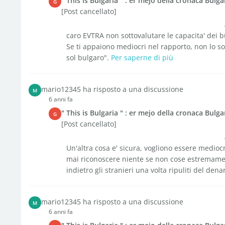
" This is Bulgaria " : er mejo della cronaca Bulga
G
[Post cancellato]
caro EVTRA non sottovalutare le capacita' dei b
Se ti appaiono mediocri nel rapporto, non lo so
sol bulgaro".
Per saperne di più
mario12345 ha risposto a una discussione
M
6 anni fa
" This is Bulgaria " : er mejo della cronaca Bulga
G
[Post cancellato]
Un'altra cosa e' sicura, vogliono essere medio
mai riconoscere niente se non cose estremame
indietro gli stranieri una volta ripuliti del denar
mario12345 ha risposto a una discussione
M
6 anni fa