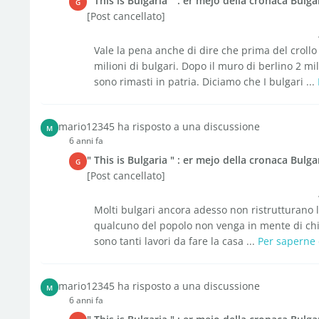
" This is Bulgaria " : er mejo della cronaca Bulga
G
[Post cancellato]
Vale la pena anche di dire che prima del crollo 
milioni di bulgari. Dopo il muro di berlino 2 mili
sono rimasti in patria. Diciamo che I bulgari ...
mario12345 ha risposto a una discussione
M
6 anni fa
" This is Bulgaria " : er mejo della cronaca Bulga
G
[Post cancellato]
Molti bulgari ancora adesso non ristrutturano l
qualcuno del popolo non venga in mente di chie
sono tanti lavori da fare la casa ...
Per saperne 
mario12345 ha risposto a una discussione
M
6 anni fa