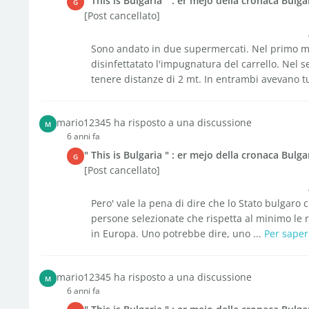
" This is Bulgaria " : er mejo della cronaca Bulga
G
[Post cancellato]
Sono andato in due supermercati. Nel primo mi
disinfettatato l'impugnatura del carrello. Nel s
tenere distanze di 2 mt. In entrambi avevano tut
mario12345 ha risposto a una discussione
M
6 anni fa
" This is Bulgaria " : er mejo della cronaca Bulga
G
[Post cancellato]
Pero' vale la pena di dire che lo Stato bulgaro c'
persone selezionate che rispetta al minimo le
in Europa. Uno potrebbe dire, uno ...
Per saper
mario12345 ha risposto a una discussione
M
6 anni fa