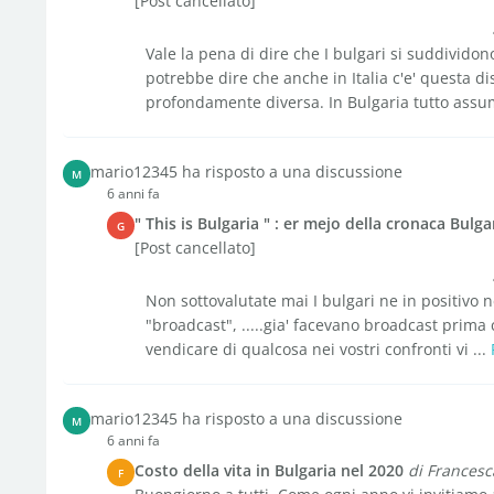
[Post cancellato]
Vale la pena di dire che I bulgari si suddividono
potrebbe dire che anche in Italia c'e' questa di
profondamente diversa. In Bulgaria tutto assu
mario12345 ha risposto a una discussione
M
6 anni fa
" This is Bulgaria " : er mejo della cronaca Bulga
G
[Post cancellato]
Non sottovalutate mai I bulgari ne in positivo n
"broadcast", .....gia' facevano broadcast prima 
vendicare di qualcosa nei vostri confronti vi ...
mario12345 ha risposto a una discussione
M
6 anni fa
Costo della vita in Bulgaria nel 2020
di Francesc
F