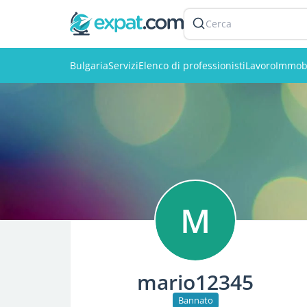
Cerca
Bulgaria
Servizi
Elenco di professionisti
Lavoro
Immobi
M
mario12345
Bannato