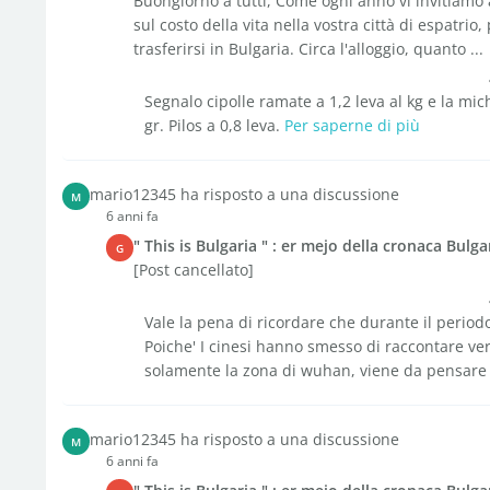
Buongiorno a tutti, Come ogni anno vi invitiamo
sul costo della vita nella vostra città di espatrio
trasferirsi in Bulgaria. Circa l'alloggio, quanto ...
Segnalo cipolle ramate a 1,2 leva al kg e la mich
gr. Pilos a 0,8 leva.
Per saperne di più
mario12345 ha risposto a una discussione
M
6 anni fa
" This is Bulgaria " : er mejo della cronaca Bulga
G
[Post cancellato]
Vale la pena di ricordare che durante il perio
Poiche' I cinesi hanno smesso di raccontare ver
solamente la zona di wuhan, viene da pensare 
mario12345 ha risposto a una discussione
M
6 anni fa