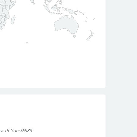
ra
di Guest6983