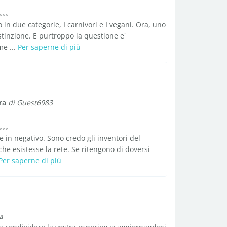
 in due categorie, I carnivori e I vegani. Ora, uno
stinzione. E purtroppo la questione e'
me ...
Per saperne di più
ra
di Guest6983
e in negativo. Sono credo gli inventori del
che esistesse la rete. Se ritengono di doversi
Per saperne di più
a