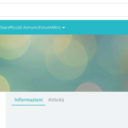
liare
Piccoli Annunci
Forum
Altro
Eventi
Utenti
Foto
Informazioni
Attività