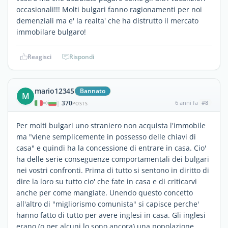
occasionali!!! Molti bulgari fanno ragionamenti per noi
demenziali ma e' la realta' che ha distrutto il mercato
immobilare bulgaro!
Reagisci
Rispondi
mario12345
Bannato
M
370
6 anni fa
#8
|
POSTS
Per molti bulgari uno straniero non acquista l'immobile
ma "viene semplicemente in possesso delle chiavi di
casa" e quindi ha la concessione di entrare in casa. Cio'
ha delle serie conseguenze comportamentali dei bulgari
nei vostri confronti. Prima di tutto si sentono in diritto di
dire la loro su tutto cio' che fate in casa e di criticarvi
anche per come mangiate. Unendo questo concetto
all'altro di "migliorismo comunista" si capisce perche'
hanno fatto di tutto per avere inglesi in casa. Gli inglesi
erano (o per alcuni lo sono ancora) una popolazione