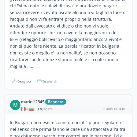
chi "vi ha dato le chiavi di casa" e ora dovete pagare
senza ricevere ricevuta fiscale alcuna o vi taglia la luce o
l'acqua o non vi fa entrare proprio nella struttura.
Andate dall'avvocato e vi dice o che non vi vuole
difendere oppure che non avete la maggioranza del
65% (retaggio bolscevico o maggioritario ancora vivo) e
non si puo' fare niente. La parola "ricatto" in bulgaria
non esiste o meglio e' la normalita', se non possono
ricattarvi con le utenze stanno male e si coalizzano in
migliaia ......
Reagisci
Rispondi
mario12345
Bannato
M
370
6 anni fa
#10
|
POSTS
In Bulgaria non esiste come da noi il " piano regolatore"
nel senso che prima fanno le case una attaccata all'altra
e poi chiudono I varchi per controllare le persone. Ed e'