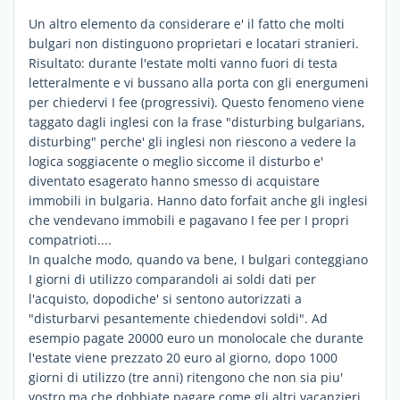
Un altro elemento da considerare e' il fatto che molti
bulgari non distinguono proprietari e locatari stranieri.
Risultato: durante l'estate molti vanno fuori di testa
letteralmente e vi bussano alla porta con gli energumeni
per chiedervi I fee (progressivi). Questo fenomeno viene
taggato dagli inglesi con la frase "disturbing bulgarians,
disturbing" perche' gli inglesi non riescono a vedere la
logica soggiacente o meglio siccome il disturbo e'
diventato esagerato hanno smesso di acquistare
immobili in bulgaria. Hanno dato forfait anche gli inglesi
che vendevano immobili e pagavano I fee per I propri
compatrioti....
In qualche modo, quando va bene, I bulgari conteggiano
I giorni di utilizzo comparandoli ai soldi dati per
l'acquisto, dopodiche' si sentono autorizzati a
"disturbarvi pesantemente chiedendovi soldi". Ad
esempio pagate 20000 euro un monolocale che durante
l'estate viene prezzato 20 euro al giorno, dopo 1000
giorni di utilizzo (tre anni) ritengono che non sia piu'
vostro ma che dobbiate pagare come gli altri vacanzieri