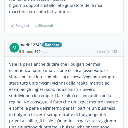
Il giorno dopo il cristallo lato guidatore della mia
macchina era finito in frantumi...
Reagisci
Rispondi
mario12345
Bannato
M
370
6 anni fa
#13
|
POSTS
Vale la pena anche di dire che I bulgari per mia
esperienza hanno una visione olistica (osservano le
situazioni nel loro complesso) e coesa (vogliono sempre
stare tutti uniti "vicini vicini") della realta' mentre ad
esempio gli inglesi sono riduzionisti ( ovvero
suddividono in comparti la realta') e sono uniti con la
regina. Ne consegue il fatto che un expat mentre investe
e soffre le pene dell'inferno per far partire un business
in bulgaria trovera' sempre frotte di bulgari gentili
pronti a spillargli I soldi. Quando l'expat avra' raggiunto
una situazione di profitto, I bulgari (che spesso sono