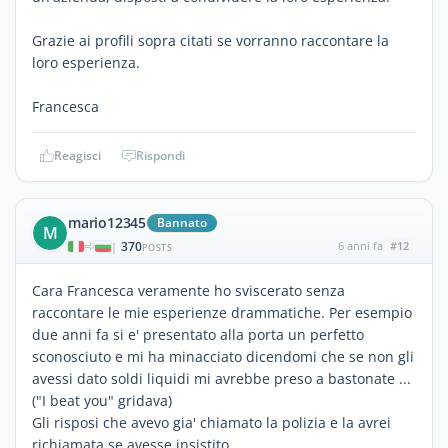
Grazie ai profili sopra citati se vorranno raccontare la
loro esperienza.
Francesca
Reagisci
Rispondi
mario12345
Bannato
M
370
6 anni fa
#12
|
POSTS
Cara Francesca veramente ho sviscerato senza
raccontare le mie esperienze drammatiche. Per esempio
due anni fa si e' presentato alla porta un perfetto
sconosciuto e mi ha minacciato dicendomi che se non gli
avessi dato soldi liquidi mi avrebbe preso a bastonate ...
("I beat you" gridava)
Gli risposi che avevo gia' chiamato la polizia e la avrei
richiamata se avesse insistito.