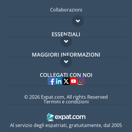
Collaborazioni
ESSENZIALI
Forum per expat
MAGGIORI INFORMAZIONI
Guida per expat
Domande frequenti
Lavori all'estero
COLLEGATI CON NOI
Esperti
© 2026 Expat.com, All rights Reserved
Termini e condizioni
Al servizio degli espatriati, gratuitamente, dal 2005