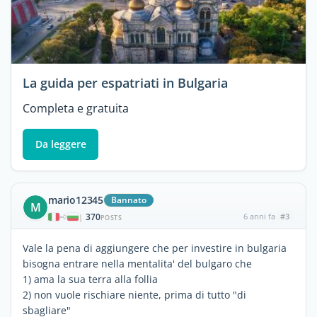
La guida per espatriati in Bulgaria
Completa e gratuita
Da leggere
mario12345
Bannato
M
370
6 anni fa
#3
|
POSTS
Vale la pena di aggiungere che per investire in bulgaria
bisogna entrare nella mentalita' del bulgaro che
1) ama la sua terra alla follia
2) non vuole rischiare niente, prima di tutto "di
sbagliare"