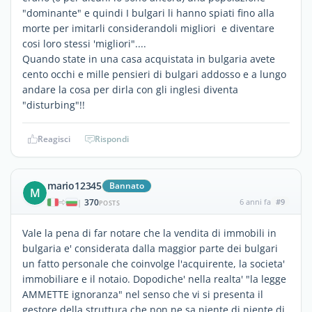
"dominante" e quindi I bulgari li hanno spiati fino alla
morte per imitarli considerandoli migliori e diventare
cosi loro stessi 'migliori"....
Quando state in una casa acquistata in bulgaria avete
cento occhi e mille pensieri di bulgari addosso e a lungo
andare la cosa per dirla con gli inglesi diventa
"disturbing"!!
Reagisci
Rispondi
mario12345
Bannato
M
370
6 anni fa
#9
|
POSTS
Vale la pena di far notare che la vendita di immobili in
bulgaria e' considerata dalla maggior parte dei bulgari
un fatto personale che coinvolge l'acquirente, la societa'
immobiliare e il notaio. Dopodiche' nella realta' "la legge
AMMETTE ignoranza" nel senso che vi si presenta il
gestore della struttura che non ne sa niente di niente di