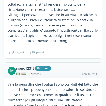
voltafaccia integralisti) si renderanno conto della
situazione e cominceranno a boicottarlo....
Gli inglesi pensavano di investire in attivita' turistiche in
bulgaria con l'idea riduzionista di stare nel resort e la
piscina (e basta, senza interesse per il resto nel
complesso) ma ahime' quando l'investimento miliardario
e'arrivato all'apice nel 2010, I bulgari nei resort sono
diventati particolarmente "disturbing"....
Reagisci
Rispondi
mario12345
Bannato
M
370
6 anni fa
#14
|
POSTS
Vale la pena dire che I bulgari sono convinti del fatto che
I beni che loro propongono abbiano valore in se. Uno se
li deve comperare cosi come un quadro. Se li usa e' un
"invasore" per gli integralisti e uno "sfruttatore
imperialista" per I postcomunisti. Credono che il mondo