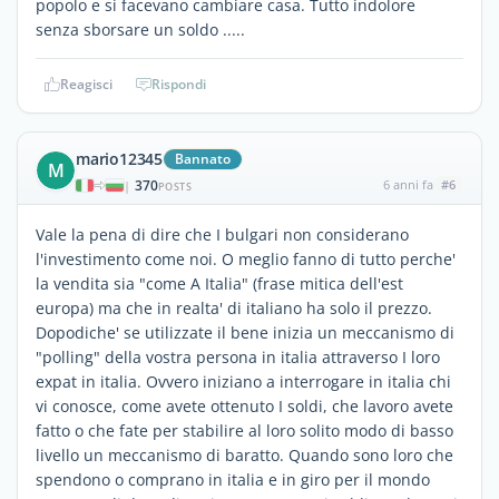
popolo e si facevano cambiare casa. Tutto indolore
senza sborsare un soldo .....
Reagisci
Rispondi
mario12345
Bannato
M
370
6 anni fa
#6
|
POSTS
Vale la pena di dire che I bulgari non considerano
l'investimento come noi. O meglio fanno di tutto perche'
la vendita sia "come A Italia" (frase mitica dell'est
europa) ma che in realta' di italiano ha solo il prezzo.
Dopodiche' se utilizzate il bene inizia un meccanismo di
"polling" della vostra persona in italia attraverso I loro
expat in italia. Ovvero iniziano a interrogare in italia chi
vi conosce, come avete ottenuto I soldi, che lavoro avete
fatto o che fate per stabilire al loro solito modo di basso
livello un meccanismo di baratto. Quando sono loro che
spendono o comprano in italia e in giro per il mondo