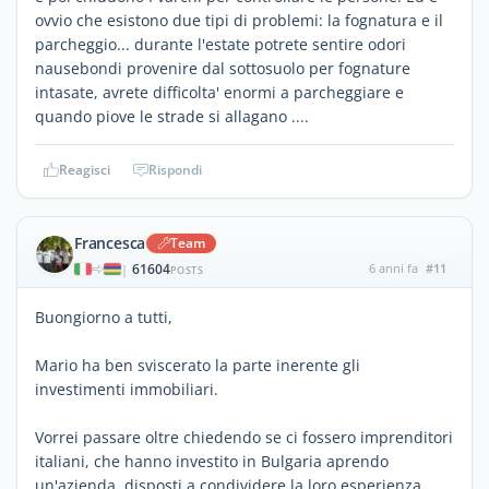
ovvio che esistono due tipi di problemi: la fognatura e il
parcheggio... durante l'estate potrete sentire odori
nausebondi provenire dal sottosuolo per fognature
intasate, avrete difficolta' enormi a parcheggiare e
quando piove le strade si allagano ....
Reagisci
Rispondi
Francesca
Team
61604
6 anni fa
#11
|
POSTS
Buongiorno a tutti,
Mario ha ben sviscerato la parte inerente gli
investimenti immobiliari.
Vorrei passare oltre chiedendo se ci fossero imprenditori
italiani, che hanno investito in Bulgaria aprendo
un'azienda, disposti a condividere la loro esperienza.