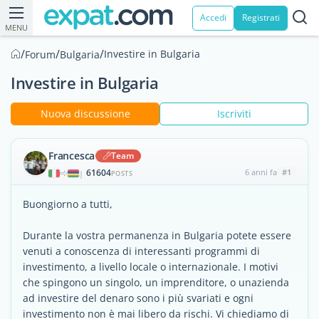
Accedi
Registrati
MENU
/
/
/
Investire in Bulgaria
Forum
Bulgaria
Investire in Bulgaria
Nuova discussione
Iscriviti
Francesca
Team
61604
6 anni fa
#1
|
POSTS
Buongiorno a tutti,
Durante la vostra permanenza in Bulgaria potete essere
venuti a conoscenza di interessanti programmi di
investimento, a livello locale o internazionale. I motivi
che spingono un singolo, un imprenditore, o unazienda
ad investire del denaro sono i più svariati e ogni
investimento non è mai libero da rischi. Vi chiediamo di