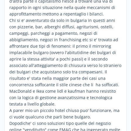
d'altra parte il capitalismo riesce a trovare una via di
rapporto in ogni situazione nella quale meccanismi di
approfittamento mettono a repentaglio I bilanci.
Chi si e' avventurato da solo in bulgaria in questi anni
con pizzerie, bar, alberghi diffusi, agriturismi, ostelli,
campeggi, parcheggi a pagamento, negozi di
abbigliamento, negozi in franchising etc si e' trovato ad
affrontare due tipi di fenomeni: il primo il mirroring
implacabile bulgaro (ovvero l'abitutidine dei bulgari di
aprire la stessa attivita' a pochi passi) e il secondo
associato all'atteggiamento di chiusura verso lo straniero
dei bulgari che acquistano solo tra compaesani. Il
risultato e' stata nella maggior parte dei casi una
concorrenza soffocante il stile cinese che li ha soffocati.
MacDonald e Ikea come lidl e kaufman hanno resistito
con la logica di gestione avanzatissima e tecnologica
testata a livello globale.
A parer mio un piccolo hotel chiuso puo' funzionare, ma
ci vuole qualcuno che parli bene bulgaro.
Dopodiche' ci sono soluzioni tipo quelle del negozio
online "venditutto" come EMAG che ha ingenerato molte