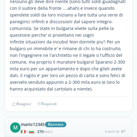
nessuno gli deve dire niente (sono tutti soldi guadagnati
con il sudore della fronte ....ahah) e invece quando
spendete soldi da loro iniziano a fare tutta una serie di
panegirici infiniti e discussioni dal sapore integro-
comunista. Se state in bulgaria vivete sulla pelle la
questione perche' vi proiettano nei sogni
infinite situazioni da incubo! Non dormite piu'! Per un
bulgaro un immobile e' e rimane di chi lo ha costruito,
non l'ingegnere ne l'architetto ne il legale o l'ufficio del
comune, ma proprio il muratore bulgaro! Sparano 2-300
mila euro per un appartamento e dopo che glieli avete
dati, il rogito e' per loro un pezzo di carta e sono felici di
avervelo venduto appunto a 2-300 mila euro (e loro lo
hanno acquistato dal cartolaio a niente).
Reagisci
Rispondi
mario12345
Bannato
M
370
6 anni fa
#7
|
POSTS