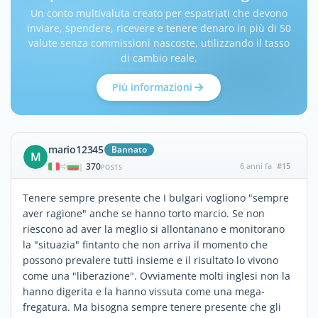
Un conto multivaluta creato per espatriati che devono
inviare, spendere, ricevere e tenere denaro in più di 50
valute senza commissioni nascoste, utilizzando il tasso
di cambio reale.
Più informazioni
mario12345
Bannato
M
370
6 anni fa
#15
|
POSTS
Tenere sempre presente che I bulgari vogliono "sempre
aver ragione" anche se hanno torto marcio. Se non
riescono ad aver la meglio si allontanano e monitorano
la "situazia" fintanto che non arriva il momento che
possono prevalere tutti insieme e il risultato lo vivono
come una "liberazione". Ovviamente molti inglesi non la
hanno digerita e la hanno vissuta come una mega-
fregatura. Ma bisogna sempre tenere presente che gli