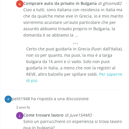
Comprare auto da privato in Bulgaria
di ghismo82
G
Ciao a tutti, sono italiana con residenza in Italia ma
che da qualche mese vive in Grecia, io e mio marito
vorremmo acuistare un'auto particolare che per
assurdo abbiamo trovato proprio in Bulgaria, la
domanda è se abbiamo la ...
Certo che puoi guidarla in Grecia (fuori dall'Italia),
non so per quanto, ma puoi, la mia è a targa
bulgara da 16 anni e ci vado. Solo non puoi
guidarla in Italia, a meno che non la registri al
REVE, altro balzello per spillare soldi.
Per saperne
di più
petit1948 ha risposto a una discussione
P
3 anni fa
Come trovare lavoro
di Juve15AMO
J
Sono un parrucchiere cn esperienza si trova lavoro
qua in bulgaria?