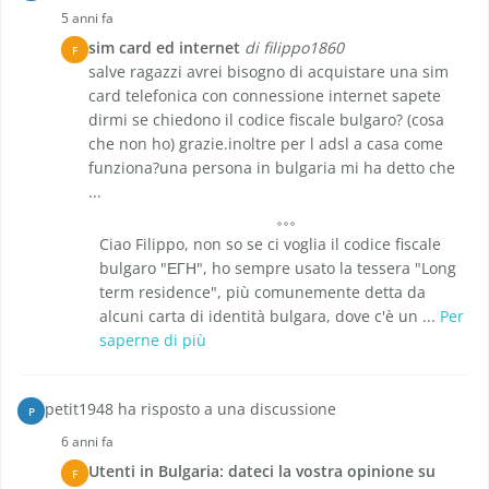
5 anni fa
sim card ed internet
di filippo1860
F
salve ragazzi avrei bisogno di acquistare una sim
card telefonica con connessione internet sapete
dirmi se chiedono il codice fiscale bulgaro? (cosa
che non ho) grazie.inoltre per l adsl a casa come
funziona?una persona in bulgaria mi ha detto che
...
Ciao Filippo, non so se ci voglia il codice fiscale
bulgaro "ЕГН", ho sempre usato la tessera "Long
term residence", più comunemente detta da
alcuni carta di identità bulgara, dove c'è un ...
Per
saperne di più
petit1948 ha risposto a una discussione
P
6 anni fa
Utenti in Bulgaria: dateci la vostra opinione su
F