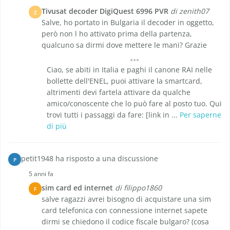
Tivusat decoder DigiQuest 6996 PVR
di zenith07
Z
Salve, ho portato in Bulgaria il decoder in oggetto,
però non l ho attivato prima della partenza,
qualcuno sa dirmi dove mettere le mani? Grazie
Ciao, se abiti in Italia e paghi il canone RAI nelle
bollette dell'ENEL, puoi attivare la smartcard,
altrimenti devi fartela attivare da qualche
amico/conoscente che lo può fare al posto tuo. Qui
trovi tutti i passaggi da fare: [link in ...
Per saperne
di più
petit1948 ha risposto a una discussione
P
5 anni fa
sim card ed internet
di filippo1860
F
salve ragazzi avrei bisogno di acquistare una sim
card telefonica con connessione internet sapete
dirmi se chiedono il codice fiscale bulgaro? (cosa