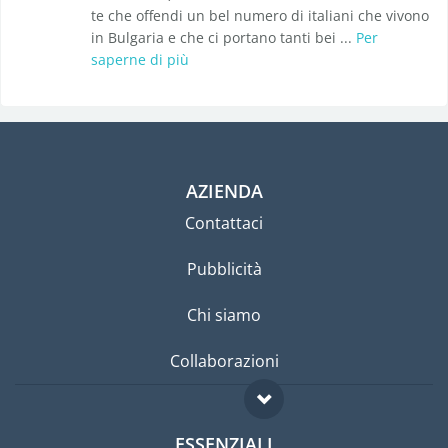
te che offendi un bel numero di italiani che vivono
in Bulgaria e che ci portano tanti bei ...
Per
saperne di più
AZIENDA
Contattaci
Pubblicità
Chi siamo
Collaborazioni
ESSENZIALI