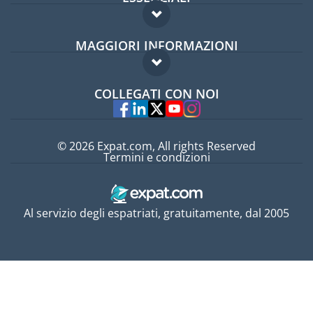
Forum per expat
MAGGIORI INFORMAZIONI
Guida per expat
Domande frequenti
Lavori all'estero
COLLEGATI CON NOI
Esperti
© 2026 Expat.com, All rights Reserved
Termini e condizioni
Al servizio degli espatriati, gratuitamente, dal 2005