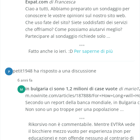
Expat.com
di Francesca
Ciao a tutti, Abbiamo preparato un sondaggio per
conoscere le vostre opinioni sul nostro sito web.
Che uso fate del sito? Siete soddisfatti dei servizi
che offriamo? Come possiamo aiutarvi meglio?
Partecipare al sondaggio richiede solo ...
Fatto anche io ieri. :D
Per saperne di più
petit1948 ha risposto a una discussione
P
6 anni fa
in bulgaria ci sono 1,2 milioni di case vuote
di mario1
M
m.novinite.com/articles/187888/For+How+Long+will+H
Secondo un report della banca mondiale, in Bulgaria ci
Non sono un po troppe per una popolazione ...
Rikorsivo non è commentabile. Mentre EVTRA vede
il bicchiere mezzo vuoto per esperienza (non per
educazione) e non offende nessuno al contrario di