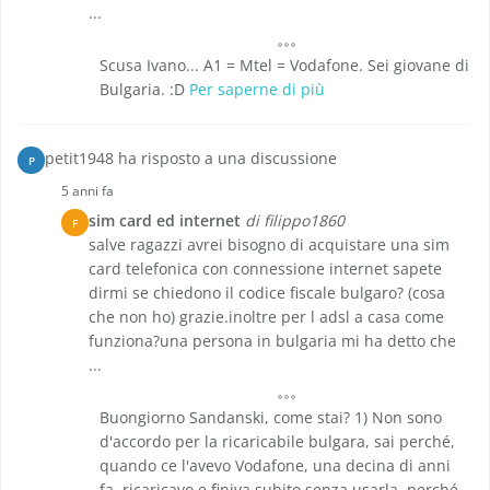
...
Scusa Ivano... A1 = Mtel = Vodafone. Sei giovane di
Bulgaria. :D
Per saperne di più
petit1948 ha risposto a una discussione
P
5 anni fa
sim card ed internet
di filippo1860
F
salve ragazzi avrei bisogno di acquistare una sim
card telefonica con connessione internet sapete
dirmi se chiedono il codice fiscale bulgaro? (cosa
che non ho) grazie.inoltre per l adsl a casa come
funziona?una persona in bulgaria mi ha detto che
...
Buongiorno Sandanski, come stai? 1) Non sono
d'accordo per la ricaricabile bulgara, sai perché,
quando ce l'avevo Vodafone, una decina di anni
fa, ricaricavo e finiva subito senza usarla, perché