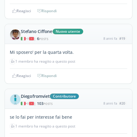
Reagisci
Rispondi
Stefano Ciffone
Nuovo utente
6
8 anni fa
#19
|
POSTS
Mi sposero' per la quarta volta.
👍
1 membro ha reagito a questo post
Reagisci
Rispondi
Diegofromviet
Contributore
103
8 anni fa
#20
|
POSTS
se lo fai per interesse fai bene
👍
1 membro ha reagito a questo post