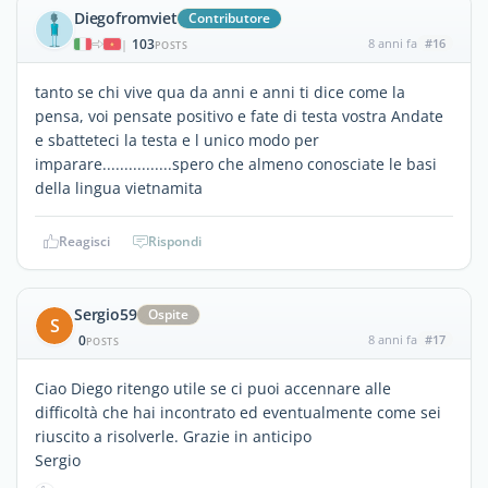
Diegofromviet
Contributore
103
8 anni fa
#16
|
POSTS
tanto se chi vive qua da anni e anni ti dice come la
pensa, voi pensate positivo e fate di testa vostra Andate
e sbatteteci la testa e l unico modo per
imparare................spero che almeno conosciate le basi
della lingua vietnamita
Reagisci
Rispondi
Sergio59
Ospite
S
0
8 anni fa
#17
POSTS
Ciao Diego ritengo utile se ci puoi accennare alle
difficoltà che hai incontrato ed eventualmente come sei
riuscito a risolverle. Grazie in anticipo
Sergio