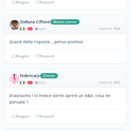
Reagisci
Rispondi
Stefano Ciffone
Nuovo utente
6
8 anni fa
#14
|
POSTS
Grazie della risposta....penso positivo.
Reagisci
Rispondi
federicarp
Utente
2
8 anni fa
#15
|
POSTS
bravissimo ! io invece vorrei aprire un b&b. cosa ne
pensate ?
Reagisci
Rispondi