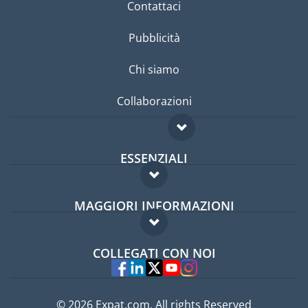
Contattaci
Pubblicità
Chi siamo
Collaborazioni
ESSENZIALI
Forum per expat
MAGGIORI INFORMAZIONI
Guida per expat
Domande frequenti
Lavori all'estero
COLLEGATI CON NOI
Esperti
© 2026 Expat.com, All rights Reserved