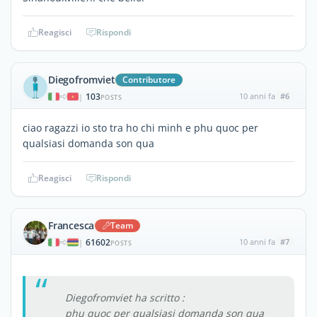
Reagisci
Rispondi
Diegofromviet
Contributore
103
10 anni fa
#6
|
POSTS
ciao ragazzi io sto tra ho chi minh e phu quoc per
qualsiasi domanda son qua
Reagisci
Rispondi
Francesca
Team
61602
10 anni fa
#7
|
POSTS
Diegofromviet ha scritto :
phu quoc per qualsiasi domanda son qua