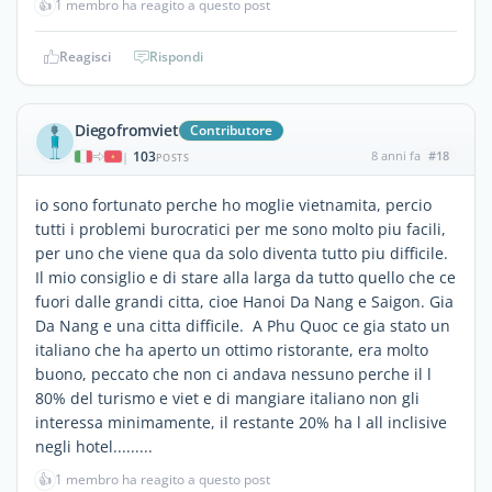
👍
1 membro ha reagito a questo post
Reagisci
Rispondi
Diegofromviet
Contributore
103
8 anni fa
#18
|
POSTS
io sono fortunato perche ho moglie vietnamita, percio
tutti i problemi burocratici per me sono molto piu facili,
per uno che viene qua da solo diventa tutto piu difficile.
Il mio consiglio e di stare alla larga da tutto quello che ce
fuori dalle grandi citta, cioe Hanoi Da Nang e Saigon. Gia
Da Nang e una citta difficile. A Phu Quoc ce gia stato un
italiano che ha aperto un ottimo ristorante, era molto
buono, peccato che non ci andava nessuno perche il l
80% del turismo e viet e di mangiare italiano non gli
interessa minimamente, il restante 20% ha l all inclisive
negli hotel.........
👍
1 membro ha reagito a questo post