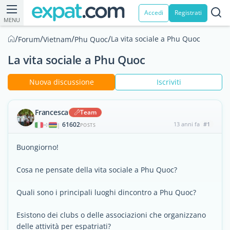
Accedi
Registrati
MENU
/
/
/
/
La vita sociale a Phu Quoc
Forum
Vietnam
Phu Quoc
La vita sociale a Phu Quoc
Nuova discussione
Iscriviti
Francesca
Team
61602
13 anni fa
#1
|
POSTS
Buongiorno!
Cosa ne pensate della vita sociale a Phu Quoc?
Quali sono i principali luoghi dincontro a Phu Quoc?
Esistono dei clubs o delle associazioni che organizzano
delle attività per espatriati?