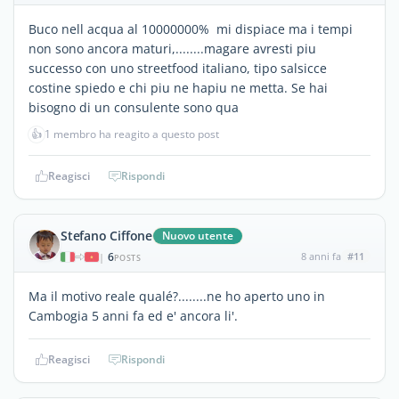
Buco nell acqua al 10000000% mi dispiace ma i tempi
non sono ancora maturi,........magare avresti piu
successo con uno streetfood italiano, tipo salsicce
costine spiedo e chi piu ne hapiu ne metta. Se hai
bisogno di un consulente sono qua
👍
1 membro ha reagito a questo post
Reagisci
Rispondi
Stefano Ciffone
Nuovo utente
6
8 anni fa
#11
|
POSTS
Ma il motivo reale qualé?........ne ho aperto uno in
Cambogia 5 anni fa ed e' ancora li'.
Reagisci
Rispondi