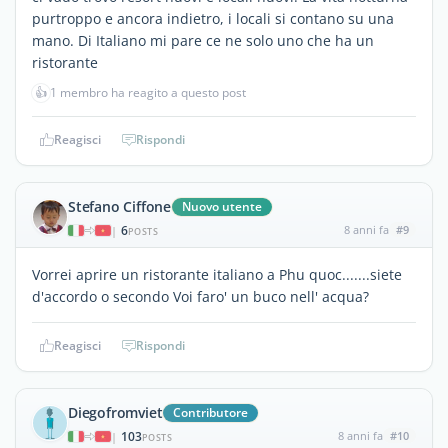
purtroppo e ancora indietro, i locali si contano su una
mano. Di Italiano mi pare ce ne solo uno che ha un
ristorante
👍
1 membro ha reagito a questo post
Reagisci
Rispondi
Stefano Ciffone
Nuovo utente
6
8 anni fa
#9
|
POSTS
Vorrei aprire un ristorante italiano a Phu quoc.......siete
d'accordo o secondo Voi faro' un buco nell' acqua?
Reagisci
Rispondi
Diegofromviet
Contributore
103
8 anni fa
#10
|
POSTS