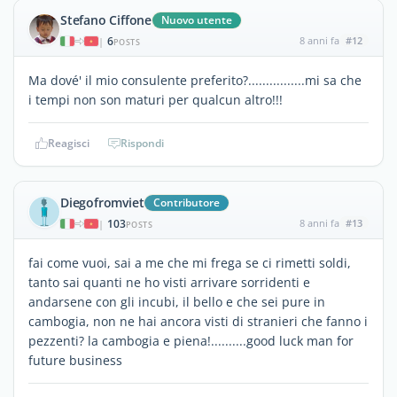
Stefano Ciffone
Nuovo utente
6
8 anni fa
#12
|
POSTS
Ma dové' il mio consulente preferito?................mi sa che
i tempi non son maturi per qualcun altro!!!
Reagisci
Rispondi
Diegofromviet
Contributore
103
8 anni fa
#13
|
POSTS
fai come vuoi, sai a me che mi frega se ci rimetti soldi,
tanto sai quanti ne ho visti arrivare sorridenti e
andarsene con gli incubi, il bello e che sei pure in
cambogia, non ne hai ancora visti di stranieri che fanno i
pezzenti? la cambogia e piena!..........good luck man for
future business