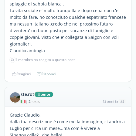
spiaggie di sabbia bianca .
La vita sociale e' molto tranquilla e dopo cena non c'e'
molto da fare, ho conosciuto qualche espatriato francese
ma nessun italiano ,credo che nel prossimo futuro
diventera' un buon posto per vacanze di famiglie e
coppie giovani, visto che e' collegata a Saigon con voli
giornalieri.
Claudiocambogia
👍
1 membro ha reagito a questo post
Reagisci
Rispondi
ste.rot
Utente
2
12 anni fa
#5
|
POSTS
Grazie Claudio,
dalla tua descrizione è come me la immagino, ci andrò a
Luglio per circa un mese...ma com'è vivere a
Sihanoukville?.. che bello!