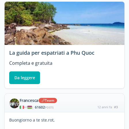
La guida per espatriati a Phu Quoc
Completa e gratuita
Da leggere
Francesca
Team
61602
12 anni fa
#3
|
POSTS
Buongiorno a te ste.rot,