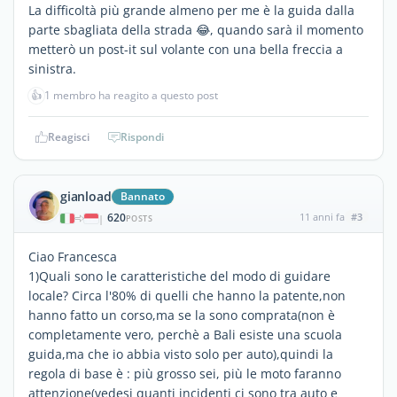
La difficoltà più grande almeno per me è la guida dalla
parte sbagliata della strada 😂, quando sarà il momento
metterò un post-it sul volante con una bella freccia a
sinistra.
👍
1 membro ha reagito a questo post
Reagisci
Rispondi
gianload
Bannato
620
11 anni fa
#3
|
POSTS
Ciao Francesca
1)Quali sono le caratteristiche del modo di guidare
locale? Circa l'80% di quelli che hanno la patente,non
hanno fatto un corso,ma se la sono comprata(non è
completamente vero, perchè a Bali esiste una scuola
guida,ma che io abbia visto solo per auto),quindi la
regola di base è : più grosso sei, più le moto faranno
attenzione(vedesi quanti incidenti ci sono tra auto e