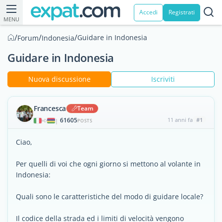
Accedi
Registrati
MENU
/
/
/
Guidare in Indonesia
Forum
Indonesia
Guidare in Indonesia
Nuova discussione
Iscriviti
Francesca
Team
61605
11 anni fa
#1
|
POSTS
Ciao,
Per quelli di voi che ogni giorno si mettono al volante in
Indonesia:
Quali sono le caratteristiche del modo di guidare locale?
Il codice della strada ed i limiti di velocità vengono