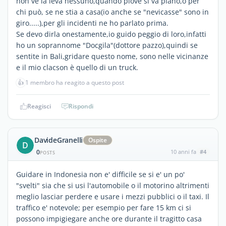
non ve la leva nessuno,quando piove si va piano,o per
chi può, se ne stia a casa(io anche se "nevicasse" sono in
giro.....),per gli incidenti ne ho parlato prima.
Se devo dirla onestamente,io guido peggio di loro,infatti
ho un soprannome "Docgila"(dottore pazzo),quindi se
sentite in Bali,gridare questo nome, sono nelle vicinanze
e il mio clacson è quello di un truck.
👍
1 membro ha reagito a questo post
Reagisci
Rispondi
DavideGranelli
Ospite
D
0
10 anni fa
#4
POSTS
Guidare in Indonesia non e' difficile se si e' un po'
"svelti" sia che si usi l'automobile o il motorino altrimenti
meglio lasciar perdere e usare i mezzi pubblici o il taxi. Il
traffico e' notevole; per esempio per fare 15 km ci si
possono impigiegare anche ore durante il tragitto casa