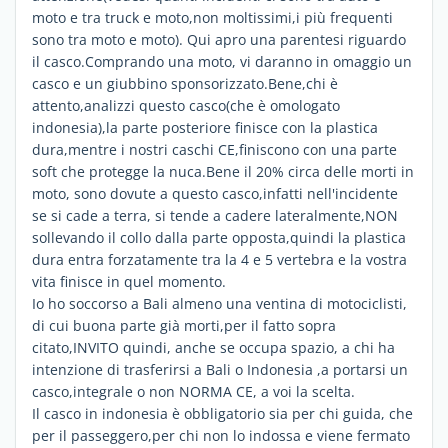
moto e tra truck e moto,non moltissimi,i più frequenti
sono tra moto e moto). Qui apro una parentesi riguardo
il casco.Comprando una moto, vi daranno in omaggio un
casco e un giubbino sponsorizzato.Bene,chi è
attento,analizzi questo casco(che è omologato
indonesia),la parte posteriore finisce con la plastica
dura,mentre i nostri caschi CE,finiscono con una parte
soft che protegge la nuca.Bene il 20% circa delle morti in
moto, sono dovute a questo casco,infatti nell'incidente
se si cade a terra, si tende a cadere lateralmente,NON
sollevando il collo dalla parte opposta,quindi la plastica
dura entra forzatamente tra la 4 e 5 vertebra e la vostra
vita finisce in quel momento.
Io ho soccorso a Bali almeno una ventina di motociclisti,
di cui buona parte già morti,per il fatto sopra
citato,INVITO quindi, anche se occupa spazio, a chi ha
intenzione di trasferirsi a Bali o Indonesia ,a portarsi un
casco,integrale o non NORMA CE, a voi la scelta.
Il casco in indonesia è obbligatorio sia per chi guida, che
per il passeggero,per chi non lo indossa e viene fermato