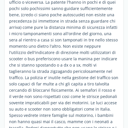
ufficio o viceversa. La patente l'hanno in pochi e di quei
pochi solo pochissimi sanno guidare sufficientemente
bene, (credo ci siano poche autoscuole) non esiste una
precedenza (si immettone in strada senza guardare chi
arriva) come pure la distanza minima di sicurezza infatti
i micro tamponamenti sono all'ordine del giorno, una
sera al rientro a casa si son tamponati in tre nello stesso
momento uno dietro l'altro. Non esiste neppure
l'utilizzio dell'indicatore di direzione molti utilizzatori di
scooter o bus preferiscono usare la manina per indicare
che si stanno spostando o a dx o a sx, molti vi
taglieranno la strada zigzagando pericolosamente nel
traffico. La polizia e' inutile nella gestione del traffico son
solo capaci di far multe a chi gli capita a tiro talvolta
cercando di bloccarvi fisicamente. Ai semafori il rosso e
il verde non sono rispettati cosi come le strisce pedonali
sovente impraticabili per via dei motorini. Le luci accese
su auto e scooter non sono obbligatori come in Italia.
Spesso vedrete intere famiglie sul motorino, i bambini
non hanno quasi mai il casco, mamme con i neonati a
tracolla. Pedoni dappertutto che non usano le strisce o i