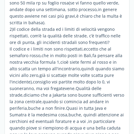
sono 50 mila rp su foglio rosa(se vi fanno quello verde,
andate dopo una settimana, sotto processo,in genere
questo avviene nei casi più gravi,è chiaro che la multa è
scritta in bahasa).
2)Il codice della strada ed i limiti di velocità vengono
rispettati, com’è la qualità delle strade, c’è traffico nelle
ore di punta, gli incidenti stradali sono frequenti?
Il codice e i limiti non sono rispettati,eccetto che al
semaforo rosso,che in molto posti in Bali,fa pensare alla
nostra vecchia formula 1,cioè siete fermi al rosso e in
alto scatta un tempo all'incontrario,quindi quando siamo
vicini allo zero,già si scatta(e molte volte scatta pure
l'incidente),consiglio voi partite molto dopo lo 0, vi
suoneranno, ma voi fregatevene.Qualità delle
strade,diciamo che a Jakarta sono buone sufficienti verso
la zona centrale,quando si comincia ad andare in
periferia,buche a non finire.Quasi in tutta Java e
Sumatra è la medesima cosa,buche, quindi attenzione ai
cerchioni ed eventuali forature e a voi ,in particolare
quando piove si riempiono di acqua e una bella caduta