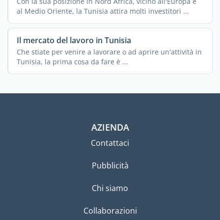
Con la sua posizione in Nord Africa, vicino all'Europa e
al Medio Oriente, la Tunisia attira molti investitori ...
Il mercato del lavoro in Tunisia
Che stiate per venire a lavorare o ad aprire un'attività in
Tunisia, la prima cosa da fare è ...
AZIENDA
Contattaci
Pubblicità
Chi siamo
Collaborazioni