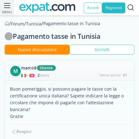
Accedi
Registrati
MENU
/
/
/
Pagamento tasse in Tunisia
Forum
Tunisia
Pagamento tasse in Tunisia
Nuova discussione
Iscriviti
marco8
Utente
M
2
l'anno scorso
#1
|
POSTS
Buon pomeriggio, si possono pagare le tasse con la
certificazione unica italiana? Sapete indicare la legge o
circolare che impone di pagarle con l'attestazione
bancaria?
Grazie
Reagisci