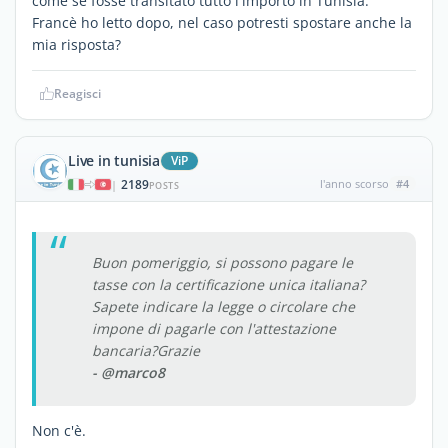
come se fosse transitato tutto l'importo in Tunisia.
Francè ho letto dopo, nel caso potresti spostare anche la
mia risposta?
Reagisci
Live in tunisia
ViP
2189
l'anno scorso
#4
|
POSTS
Buon pomeriggio, si possono pagare le
tasse con la certificazione unica italiana?
Sapete indicare la legge o circolare che
impone di pagarle con l'attestazione
bancaria?Grazie
- @marco8
Non c'è.