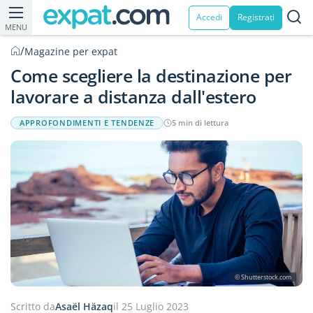
Accedi
Registrati
MENU
/
Magazine per expat
Come scegliere la destinazione per
lavorare a distanza dall'estero
APPROFONDIMENTI E TENDENZE
5 min di lettura
© Shutterstock.com
Scritto da
Asaël Häzaq
il 25 Luglio 2023