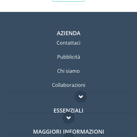
AZIENDA
Contattaci
Pubblicità
Chi siamo
Collaborazioni
ESSENZIALI
Forum per expat
MAGGIORI INFORMAZIONI
Guida per expat