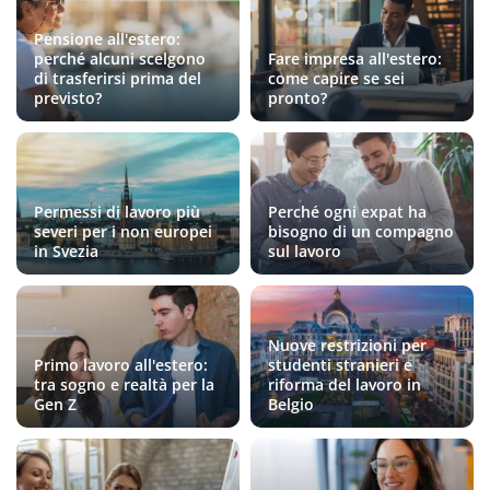
Pensione all'estero:
perché alcuni scelgono
Fare impresa all'estero:
di trasferirsi prima del
come capire se sei
previsto?
pronto?
Permessi di lavoro più
Perché ogni expat ha
severi per i non europei
bisogno di un compagno
in Svezia
sul lavoro
Nuove restrizioni per
Primo lavoro all'estero:
studenti stranieri e
tra sogno e realtà per la
riforma del lavoro in
Gen Z
Belgio