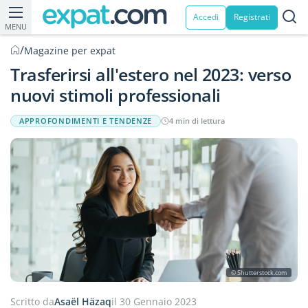
Accedi
Registrati
MENU
/
Magazine per expat
Trasferirsi all'estero nel 2023: verso
nuovi stimoli professionali
APPROFONDIMENTI E TENDENZE
4 min di lettura
© Shutterstock.com
Scritto da
Asaël Häzaq
il 30 Gennaio 2023