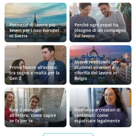
Permessi di lavoro più
Perché ogni expat ha
severi per i non europei
bisogno di un compagno
in Svezia
sul lavoro
Nuove restrizioni per
Primo lavoro all'estero:
studenti stranieri e
tra sogno e realtà per la
riforma del lavoro in
Gen Z
Belgio
Fare il manager
Freelance e creatori di
all'estero: come capire
contenuti: come
se fa per te
espatriare legalmente