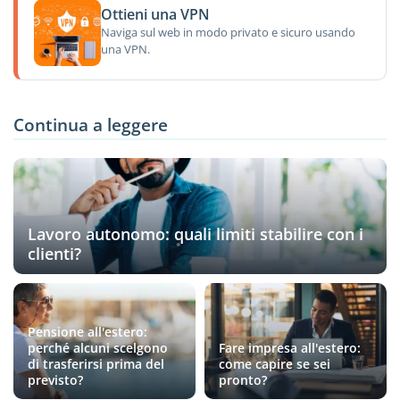
Ottieni una VPN
Naviga sul web in modo privato e sicuro usando
una VPN.
Continua a leggere
Lavoro autonomo: quali limiti stabilire con i
clienti?
Pensione all'estero:
perché alcuni scelgono
Fare impresa all'estero:
di trasferirsi prima del
come capire se sei
previsto?
pronto?