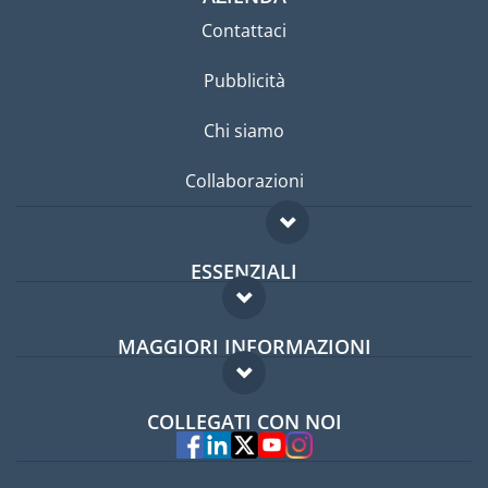
Contattaci
Pubblicità
Chi siamo
Collaborazioni
ESSENZIALI
Forum per expat
MAGGIORI INFORMAZIONI
Guida per expat
Domande frequenti
Lavori all'estero
COLLEGATI CON NOI
Esperti