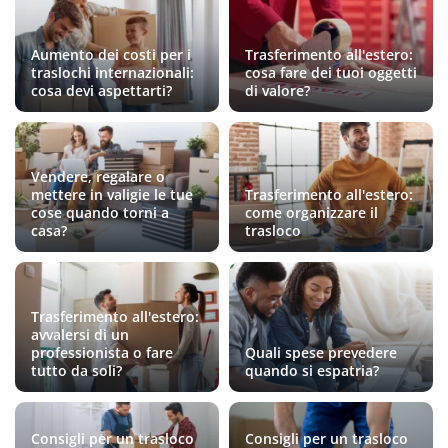
Aumento dei costi per i
Trasferimento all'estero:
traslochi internazionali:
cosa fare dei tuoi oggetti
cosa devi aspettarti?
di valore?
Vendere, regalare o
mettere in valigie le tue
Trasferimento all'estero:
cose quando torni a
come organizzare il
casa?
trasloco
Trasferimento all'estero:
avvalersi di un
professionista o fare
Quali spese prevedere
tutto da soli?
quando si espatria?
Consigli per un trasloco
Consigli per un trasloco