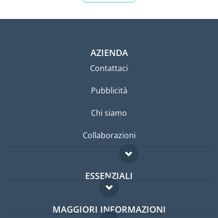
AZIENDA
Contattaci
Pubblicità
Chi siamo
Collaborazioni
ESSENZIALI
Forum per expat
MAGGIORI INFORMAZIONI
Guida per expat