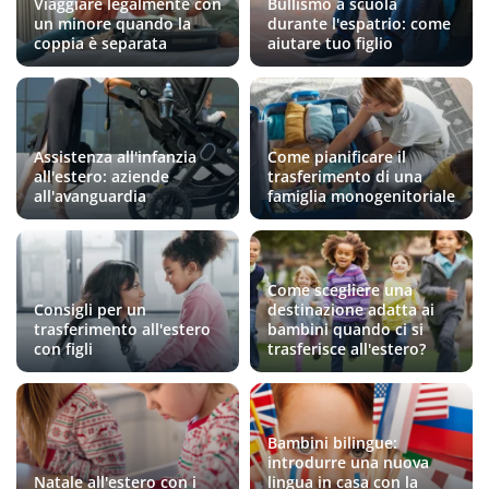
Viaggiare legalmente con
Bullismo a scuola
un minore quando la
durante l'espatrio: come
coppia è separata
aiutare tuo figlio
Assistenza all'infanzia
Come pianificare il
all'estero: aziende
trasferimento di una
all'avanguardia
famiglia monogenitoriale
Come scegliere una
Consigli per un
destinazione adatta ai
trasferimento all'estero
bambini quando ci si
con figli
trasferisce all'estero?
Bambini bilingue:
introdurre una nuova
Natale all'estero con i
lingua in casa con la