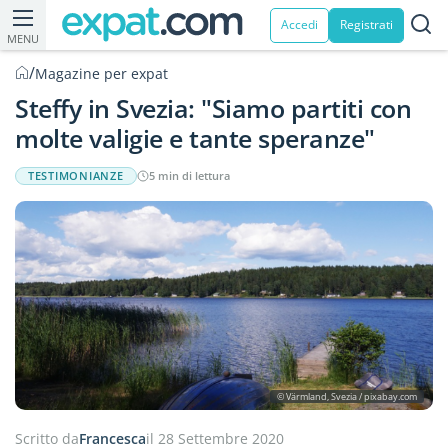
Accedi
Registrati
MENU
/
Magazine per expat
Steffy in Svezia: "Siamo partiti con
molte valigie e tante speranze"
TESTIMONIANZE
5 min di lettura
© Värmland, Svezia / pixabay.com
Scritto da
Francesca
il 28 Settembre 2020