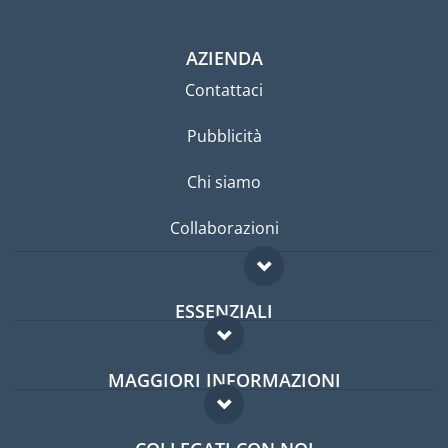
AZIENDA
Contattaci
Pubblicità
Chi siamo
Collaborazioni
ESSENZIALI
Forum per expat
MAGGIORI INFORMAZIONI
Guida per expat
Domande frequenti
Lavori all'estero