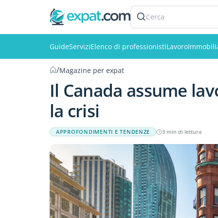
Cerca
Guide
Servizi
Elenco di professionisti
Lavoro
Immobili
/
Magazine per expat
Il Canada assume lavo
la crisi
APPROFONDIMENTI E TENDENZE
3 min di lettura