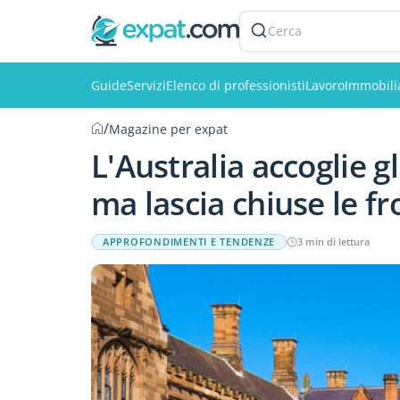
Cerca
Guide
Servizi
Elenco di professionisti
Lavoro
Immobili
/
Magazine per expat
L'Australia accoglie g
ma lascia chiuse le fr
APPROFONDIMENTI E TENDENZE
3 min di lettura