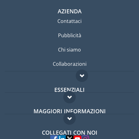
AZIENDA
Contattaci
Pubblicità
Chi siamo
Collaborazioni
ESSENZIALI
Forum per expat
MAGGIORI INFORMAZIONI
Guida per expat
Domande frequenti
Lavori all'estero
COLLEGATI CON NOI
Esperti