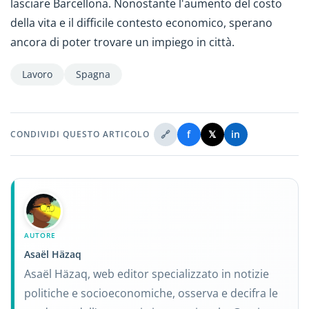
lasciare Barcellona. Nonostante l'aumento del costo
della vita e il difficile contesto economico, sperano
ancora di poter trovare un impiego in città.
Lavoro
Spagna
🔗
f
𝕏
in
CONDIVIDI QUESTO ARTICOLO
AUTORE
Asaël Häzaq
Asaël Häzaq, web editor specializzato in notizie
politiche e socioeconomiche, osserva e decifra le