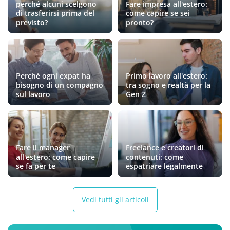
perché alcuni scelgono
Fare impresa all'estero:
di trasferirsi prima del
come capire se sei
previsto?
pronto?
Perché ogni expat ha
Primo lavoro all'estero:
bisogno di un compagno
tra sogno e realtà per la
sul lavoro
Gen Z
Fare il manager
Freelance e creatori di
all'estero: come capire
contenuti: come
se fa per te
espatriare legalmente
Vedi tutti gli articoli