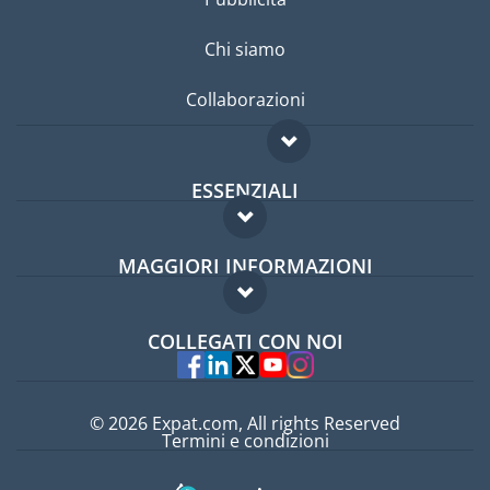
Chi siamo
Collaborazioni
ESSENZIALI
Forum per expat
MAGGIORI INFORMAZIONI
Guida per expat
Domande frequenti
Lavori all'estero
COLLEGATI CON NOI
Esperti
© 2026 Expat.com, All rights Reserved
Termini e condizioni