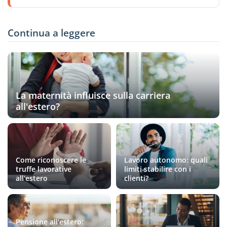
Continua a leggere
La maternità influisce sulla carriera
all'estero?
Come riconoscere le
Lavoro autonomo: quali
truffe lavorative
limiti stabilire con i
all'estero
clienti?
Pensione all'estero: