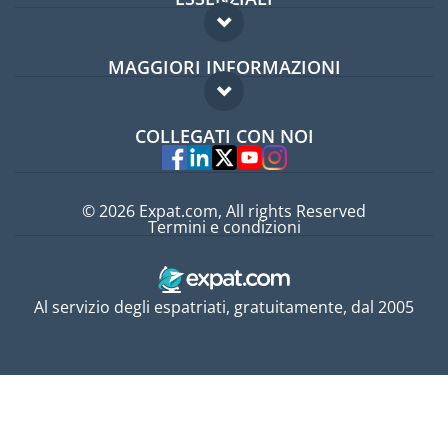
Forum per expat
MAGGIORI INFORMAZIONI
Guida per expat
Domande frequenti
Lavori all'estero
COLLEGATI CON NOI
Esperti
© 2026 Expat.com, All rights Reserved
Termini e condizioni
Al servizio degli espatriati, gratuitamente, dal 2005