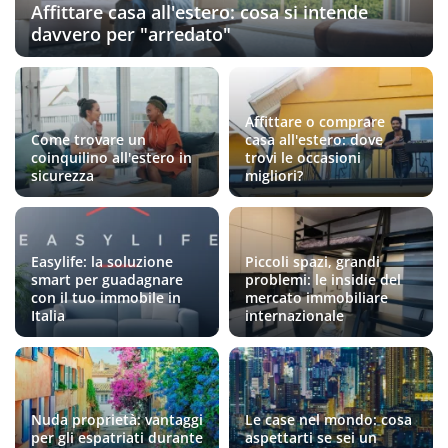
Affittare casa all'estero: cosa si intende
davvero per "arredato"
Affittare o comprare
Come trovare un
casa all'estero: dove
coinquilino all'estero in
trovi le occasioni
sicurezza
migliori?
Easylife: la soluzione
Piccoli spazi, grandi
smart per guadagnare
problemi: le insidie del
con il tuo immobile in
mercato immobiliare
Italia
internazionale
Nuda proprietà: vantaggi
Le case nel mondo: cosa
per gli espatriati durante
aspettarti se sei un