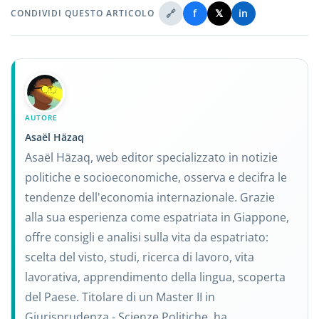
🔗
f
𝕏
in
CONDIVIDI QUESTO ARTICOLO
AUTORE
Asaël Häzaq
Asaël Häzaq, web editor specializzato in notizie
politiche e socioeconomiche, osserva e decifra le
tendenze dell'economia internazionale. Grazie
alla sua esperienza come espatriata in Giappone,
offre consigli e analisi sulla vita da espatriato:
scelta del visto, studi, ricerca di lavoro, vita
lavorativa, apprendimento della lingua, scoperta
del Paese. Titolare di un Master II in
Giurisprudenza - Scienze Politiche, ha