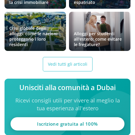
la crisi immobiliare
espatriato
Crisi globale degli
alloggi: come le nazioni
Alloggi per studenti
proteggono i loro
all'estero: come evitare
residenti
le fregature?
Vedi tutti gli articoli
Unisciti alla comunità a Dubai
Ricevi consigli utili per vivere al meglio la
tua esperienza all'estero
Iscrizione gratuita al 100%