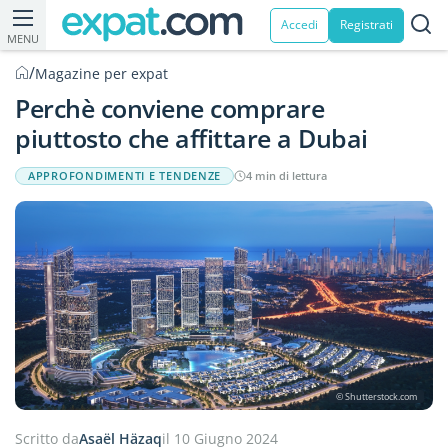
Accedi
Registrati
MENU
/
Magazine per expat
Perchè conviene comprare
piuttosto che affittare a Dubai
APPROFONDIMENTI E TENDENZE
4 min di lettura
© Shutterstock.com
Scritto da
Asaël Häzaq
il 10 Giugno 2024