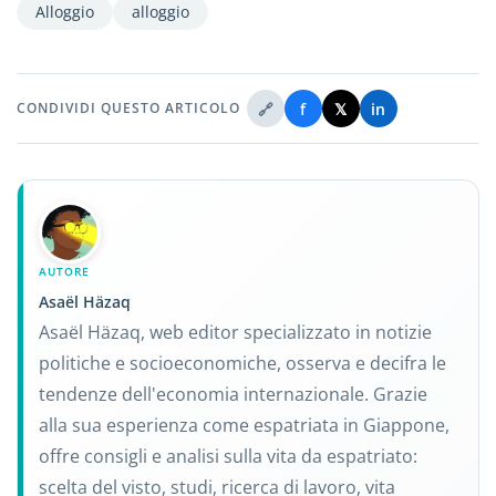
Alloggio
alloggio
🔗
f
𝕏
in
CONDIVIDI QUESTO ARTICOLO
AUTORE
Asaël Häzaq
Asaël Häzaq, web editor specializzato in notizie
politiche e socioeconomiche, osserva e decifra le
tendenze dell'economia internazionale. Grazie
alla sua esperienza come espatriata in Giappone,
offre consigli e analisi sulla vita da espatriato:
scelta del visto, studi, ricerca di lavoro, vita