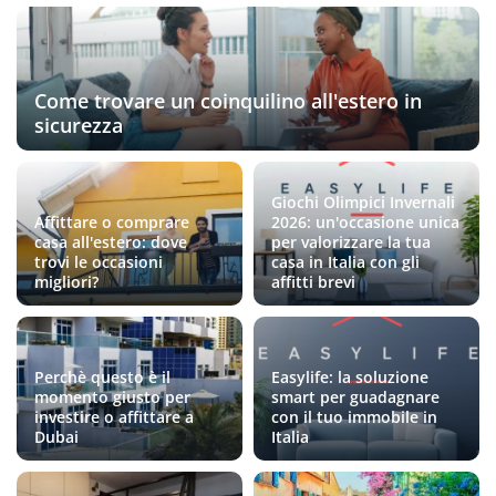
Come trovare un coinquilino all'estero in
sicurezza
Giochi Olimpici Invernali
Affittare o comprare
2026: un'occasione unica
casa all'estero: dove
per valorizzare la tua
trovi le occasioni
casa in Italia con gli
migliori?
affitti brevi
Perchè questo è il
Easylife: la soluzione
momento giusto per
smart per guadagnare
investire o affittare a
con il tuo immobile in
Dubai
Italia