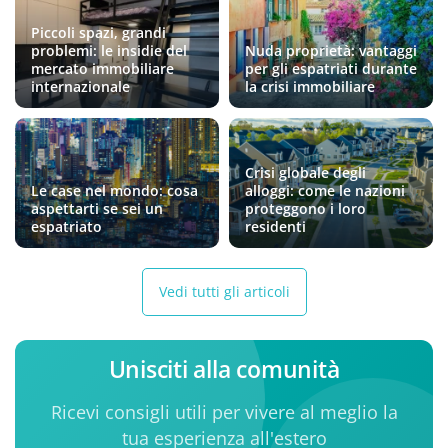
Piccoli spazi, grandi
problemi: le insidie del
Nuda proprietà: vantaggi
mercato immobiliare
per gli espatriati durante
internazionale
la crisi immobiliare
Crisi globale degli
Le case nel mondo: cosa
alloggi: come le nazioni
aspettarti se sei un
proteggono i loro
espatriato
residenti
Vedi tutti gli articoli
Unisciti alla comunità
Ricevi consigli utili per vivere al meglio la
tua esperienza all'estero