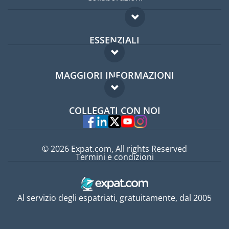
ESSENZIALI
Forum per expat
MAGGIORI INFORMAZIONI
Guida per expat
Domande frequenti
Lavori all'estero
COLLEGATI CON NOI
Esperti
© 2026 Expat.com, All rights Reserved
Termini e condizioni
Al servizio degli espatriati, gratuitamente, dal 2005