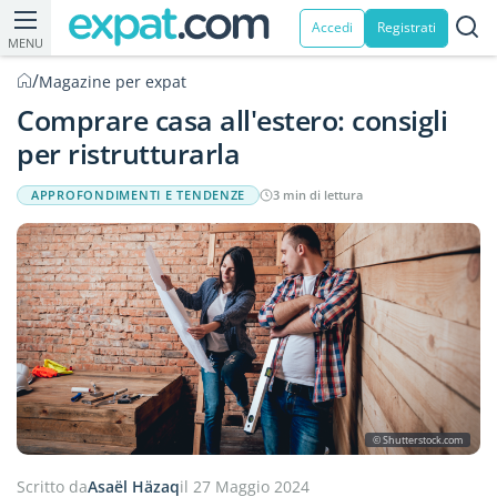
Accedi
Registrati
MENU
/
Magazine per expat
Comprare casa all'estero: consigli
per ristrutturarla
APPROFONDIMENTI E TENDENZE
3 min di lettura
© Shutterstock.com
Scritto da
Asaël Häzaq
il 27 Maggio 2024