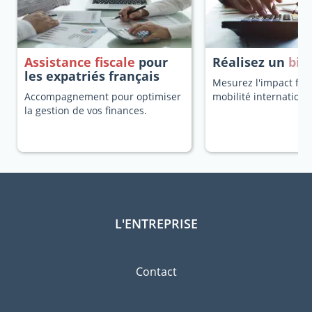
Assistance fiscale
pour
Réalisez un
bila
les expatriés français
Mesurez l'impact fisc
Accompagnement pour optimiser
mobilité internationa
la gestion de vos finances.
L'ENTREPRISE
Contact