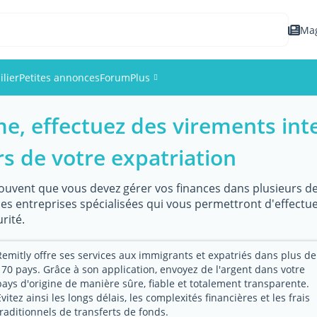
Ma
lier
Petites annonces
Forum
Plus
me, effectuez des virements int
Événements
s de votre expatriation
Membres
souvent que vous devez gérer vos finances dans plusieurs dev
Photos
s entreprises spécialisées qui vous permettront d'effectu
rité.
Remitly offre ses services aux immigrants et expatriés dans plus de
170 pays. Grâce à son application, envoyez de l'argent dans votre
pays d'origine de manière sûre, fiable et totalement transparente.
Évitez ainsi les longs délais, les complexités financières et les frais
traditionnels de transferts de fonds.