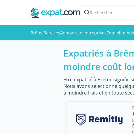
Rechercher
Brême
Services
Annuaire d'entreprises
Emploi
Immobi
Expatriés à Brê
moindre coût lor
Etre expatrié à Brême signifie 
Nous avons sélectionné quelque
à moindre frais et en toute sécu