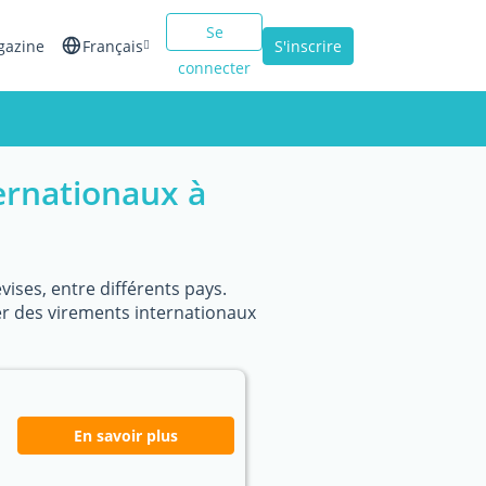
Se
gazine
Français
S'inscrire
connecter
English
Español
ernationaux à
Italiano
ises, entre différents pays.
er des virements internationaux
En savoir plus