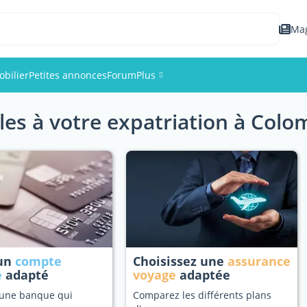
Ma
bilier
Petites annonces
Forum
Plus
les à votre expatriation à Col
Événements
Membres
Photos
 un
compte
Choisissez une
assurance
e
adapté
voyage
adaptée
 une banque qui
Comparez les différents plans