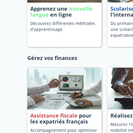
Apprenez une
nouvelle
Scolaris
langue
en ligne
l’intern
Découvrez différentes méthodes
Du primaire
d'apprentissage.
une scolari
expatriatio
Gérez vos finances
Assistance fiscale
pour
Réalise
les expatriés français
Mesurez l'i
Accompagnement pour optimiser
mobilité in