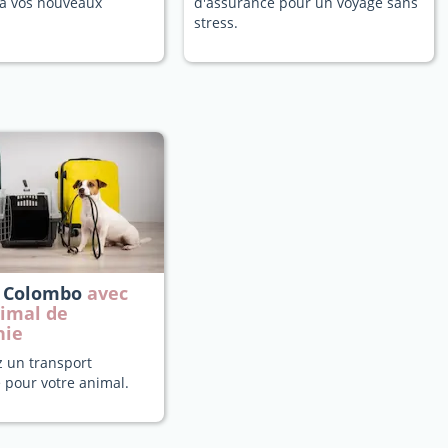
a vos nouveaux
d'assurance pour un voyage sans
stress.
à Colombo
avec
nimal de
nie
z un transport
 pour votre animal.