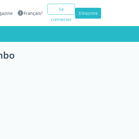
Se
gazine
Français
S'inscrire
connecter
English
Español
ombo
Italiano