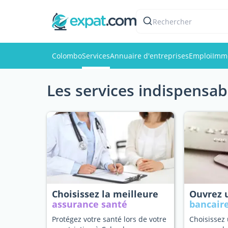
Rechercher
Colombo
Services
Annuaire d'entreprises
Emploi
Immo
Les services indispensab
Choisissez la meilleure
Ouvrez
assurance santé
bancair
Protégez votre santé lors de votre
Choisissez