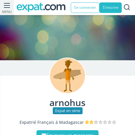
Se connecter
S'inscrire
MENU
arnohus
Expat en série
Expatrié Français à Madagascar