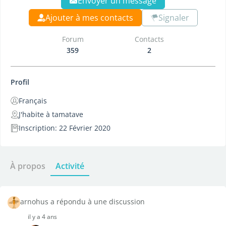
Envoyer un message
Ajouter à mes contacts
Signaler
Forum
Contacts
359
2
Profil
Français
J'habite à tamatave
Inscription: 22 Février 2020
À propos
Activité
arnohus a répondu à une discussion
il y a 4 ans