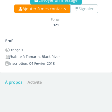
Envoyer un message
Ajouter à mes contacts
Signaler
Forum
321
Profil
Français
J'habite à Tamarin, Black River
Inscription: 04 Février 2018
À propos
Activité