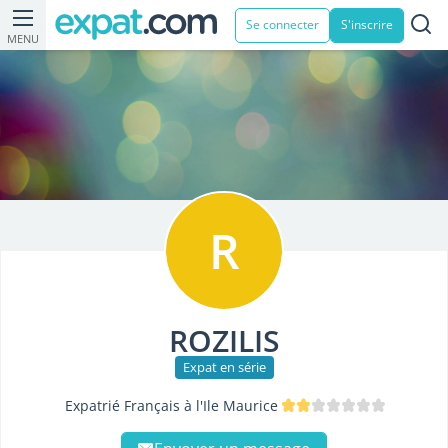
Se connecter
S'inscrire
MENU
R
ROZILIS
Expat en série
Expatrié Français à l'Ile Maurice