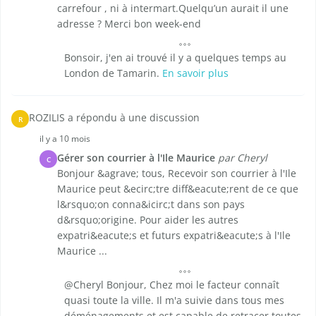
carrefour , ni à intermart.Quelqu’un aurait il une
adresse ? Merci bon week-end
Bonsoir, j'en ai trouvé il y a quelques temps au
London de Tamarin.
En savoir plus
ROZILIS a répondu à une discussion
R
il y a 10 mois
Gérer son courrier à l'Ile Maurice
par Cheryl
C
Bonjour &agrave; tous, Recevoir son courrier à l'Ile
Maurice peut &ecirc;tre diff&eacute;rent de ce que
l&rsquo;on conna&icirc;t dans son pays
d&rsquo;origine. Pour aider les autres
expatri&eacute;s et futurs expatri&eacute;s à l'Ile
Maurice ...
@Cheryl Bonjour, Chez moi le facteur connaît
quasi toute la ville. Il m'a suivie dans tous mes
déménagements et est capable de retracer toutes