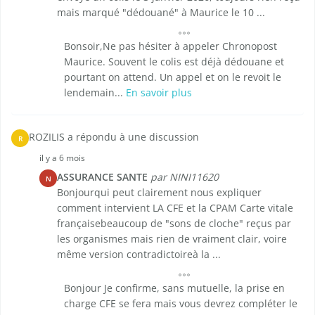
mais marqué "dédouané" à Maurice le 10 ...
Bonsoir,Ne pas hésiter à appeler Chronopost
Maurice. Souvent le colis est déjà dédouane et
pourtant on attend. Un appel et on le revoit le
lendemain...
En savoir plus
ROZILIS a répondu à une discussion
R
il y a 6 mois
ASSURANCE SANTE
par NINI11620
N
Bonjourqui peut clairement nous expliquer
comment intervient LA CFE et la CPAM Carte vitale
françaisebeaucoup de "sons de cloche" reçus par
les organismes mais rien de vraiment clair, voire
même version contradictoireà la ...
Bonjour Je confirme, sans mutuelle, la prise en
charge CFE se fera mais vous devrez compléter le