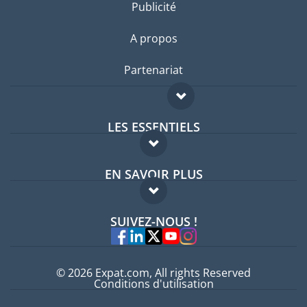
Publicité
A propos
Partenariat
LES ESSENTIELS
Forum expatriés
EN SAVOIR PLUS
Guides pays
FAQ
Offres d'emploi
SUIVEZ-NOUS !
Experts
© 2026 Expat.com, All rights Reserved
Conditions d'utilisation