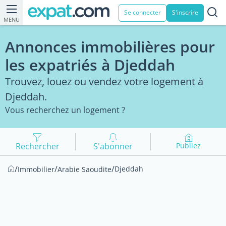
Se connecter
S'inscrire
MENU
Annonces immobilières pour
les expatriés à Djeddah
Trouvez, louez ou vendez votre logement à
Djeddah.
Vous recherchez un logement ?
Rechercher
S'abonner
Publiez
/
/
/
Djeddah
Immobilier
Arabie Saoudite