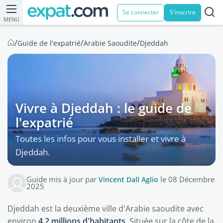
Se connecter
S'inscrire
MENU
/
/
/
Guide de l'expatrié
Arabie Saoudite
Djeddah
Vivre à Djeddah : le guide de
l'expatrié
Toutes les infos pour vous installer et vivre à
Djeddah.
Guide mis à jour par
Vincent Dall Aglio
le 08 Décembre
2025
Djeddah est la deuxième ville d'Arabie saoudite avec
environ
4,2 millions d'habitants
. Située sur la côte de la