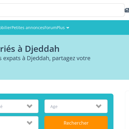
bilier
Petites annonces
Forum
Plus
Événements
riés à Djeddah
Membres
expats à Djeddah, partagez votre
Photos
té
Age
Rechercher