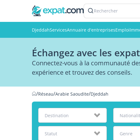
Rechercher
Djeddah
Services
Annuaire d'entreprises
Emploi
Immo
Échangez avec les expat
Connectez-vous à la communauté des 
expérience et trouvez des conseils.
/
/
/
Réseau
Arabie Saoudite
Djeddah
Destination
Nationali
Statut
Genre