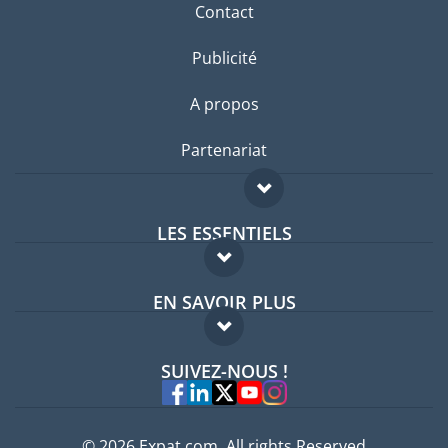
Contact
Publicité
A propos
Partenariat
LES ESSENTIELS
Forum expatriés
EN SAVOIR PLUS
Guides pays
FAQ
Offres d'emploi
SUIVEZ-NOUS !
Experts
© 2026 Expat.com, All rights Reserved