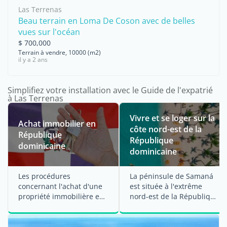
Las Terrenas
Beau terrain en Loma De Coson avec de belles
vues sur l'océan
$ 700,000
Terrain à vendre, 10000 (m2)
il y a 2 ans
Simplifiez votre installation avec le Guide de l'expatrié
à Las Terrenas
Vivre et se loger sur la
Achat immobilier en
côte nord-est de la
République
République
dominicaine
dominicaine
Les procédures
La péninsule de Samaná
concernant l'achat d'une
est située à l'extrême
propriété immobilière en
nord-est de la République
...
...