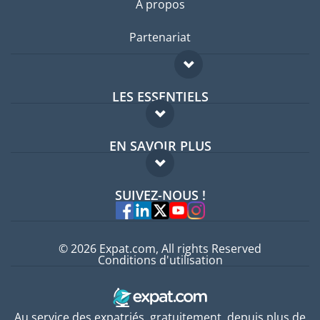
A propos
Partenariat
LES ESSENTIELS
Forum expatriés
EN SAVOIR PLUS
Guides pays
FAQ
Offres d'emploi
SUIVEZ-NOUS !
Experts
© 2026 Expat.com, All rights Reserved
Conditions d'utilisation
Au service des expatriés, gratuitement, depuis plus de