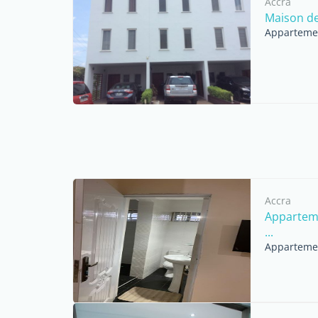
Accra
Maison de 
Appartemen
Accra
Apparteme
...
Appartemen