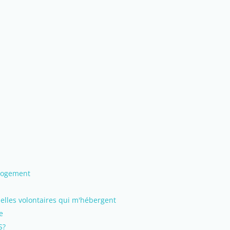
 logement
uelles volontaires qui m'hébergent
e
S?