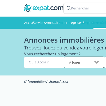
Rechercher
Accra
Services
Annuaire d'entreprises
Emploi
Immobil
Annonces immobilières p
Trouvez, louez ou vendez votre logem
Vous recherchez un logement ?
Où à Accra ?
A louer
/
/
/
Accra
Immobilier
Ghana