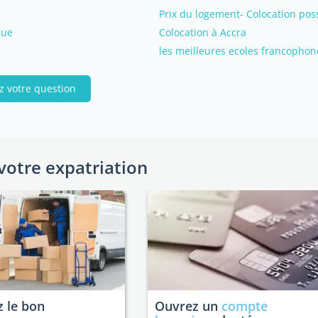
Prix du logement- Colocation poss
que
Colocation à Accra
les meilleures ecoles francophon
z votre question
votre expatriation
 le bon
Ouvrez un
compte