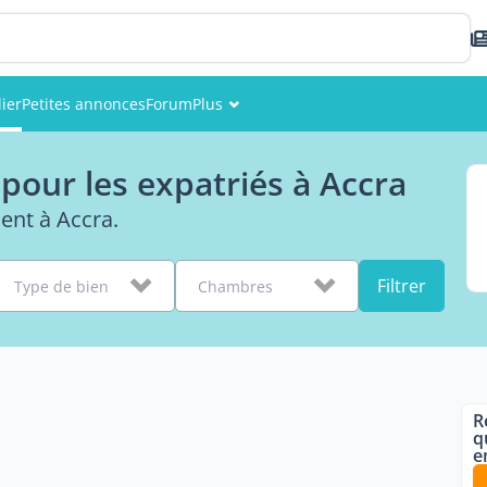
ier
Petites annonces
Forum
Plus
Événements
our les expatriés à Accra
Membres
ent à Accra.
Photos
Filtrer
Type de bien
Chambres
R
q
e