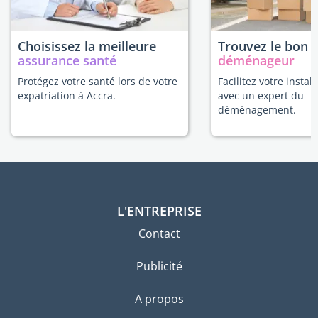
Choisissez la meilleure
Trouvez le bon
assurance santé
déménageur
Protégez votre santé lors de votre
Facilitez votre instal
expatriation à Accra.
avec un expert du
déménagement.
L'ENTREPRISE
Contact
Publicité
A propos