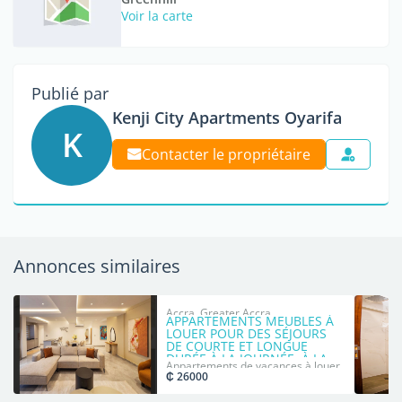
Voir la carte
Publié par
Kenji City Apartments Oyarifa
K
Contacter le propriétaire
Annonces similaires
Accra, Greater Accra
APPARTEMENTS MEUBLES À
LOUER POUR DES SÉJOURS
DE COURTE ET LONGUE
DURÉE À LA JOURNÉE, À LA
Appartements de vacances à louer
SEMAINE, AU MOIS ET PLUS.
₵ 26000