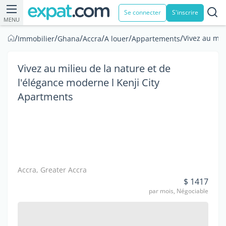
Se connecter
S'inscrire
MENU
/
/
/
/
/
/
Vivez au mil
Immobilier
Ghana
Accra
A louer
Appartements
Vivez au milieu de la nature et de
l'élégance moderne l Kenji City
Apartments
Accra, Greater Accra
$ 1417
par mois, Négociable