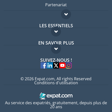
Partenariat
LES ESSENTIELS
Forum expatriés
EN SAVOIR PLUS
Guides pays
FAQ
Offres d'emploi
SUIVEZ-NOUS !
Experts
© 2026 Expat.com, All rights Reserved
Conditions d'utilisation
Au service des expatriés, gratuitement, depuis plus de
20 ans