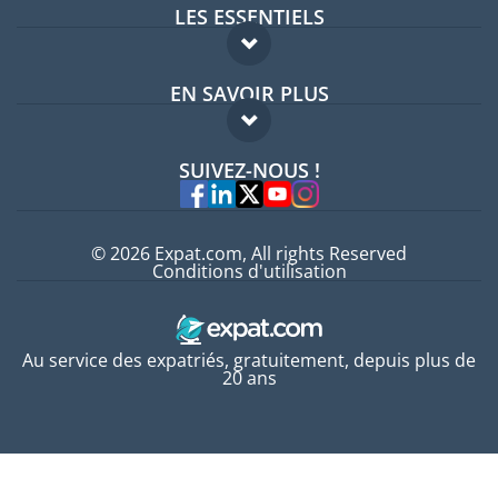
LES ESSENTIELS
Forum expatriés
EN SAVOIR PLUS
Guides pays
FAQ
Offres d'emploi
SUIVEZ-NOUS !
Experts
© 2026 Expat.com, All rights Reserved
Conditions d'utilisation
Au service des expatriés, gratuitement, depuis plus de
20 ans