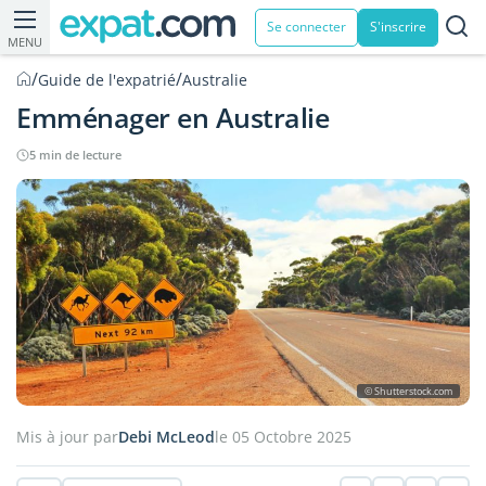
Se connecter
S'inscrire
MENU
/
/
Guide de l'expatrié
Australie
Emménager en Australie
5 min de lecture
© Shutterstock.com
Mis à jour par
Debi McLeod
le 05 Octobre 2025