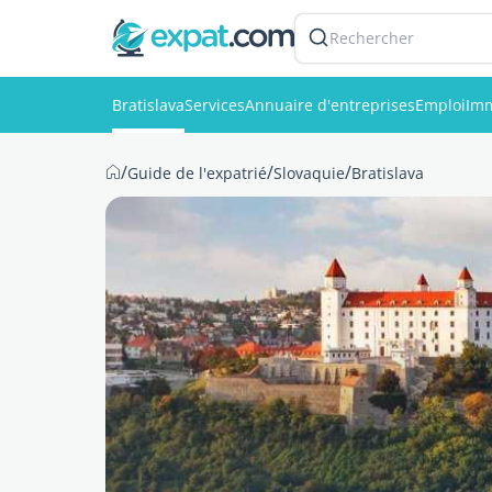
Rechercher
Bratislava
Services
Annuaire d'entreprises
Emploi
Imm
/
/
/
Guide de l'expatrié
Slovaquie
Bratislava