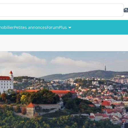
obilier
Petites annonces
Forum
Plus
Événements
Membres
Photos