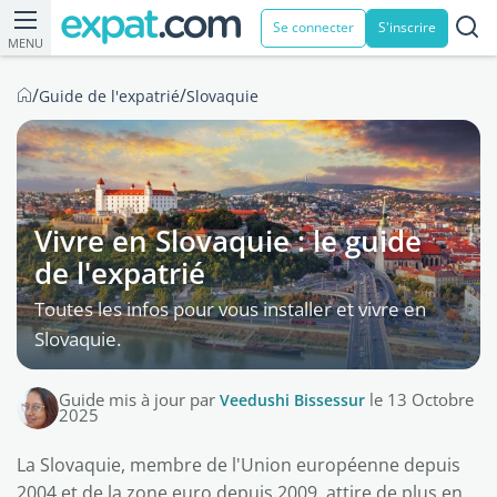
Se connecter
S'inscrire
MENU
/
/
Guide de l'expatrié
Slovaquie
Vivre en Slovaquie : le guide
de l'expatrié
Toutes les infos pour vous installer et vivre en
Slovaquie.
Guide mis à jour par
Veedushi Bissessur
le 13 Octobre
2025
La Slovaquie, membre de l'Union européenne depuis
2004 et de la zone euro depuis 2009, attire de plus en