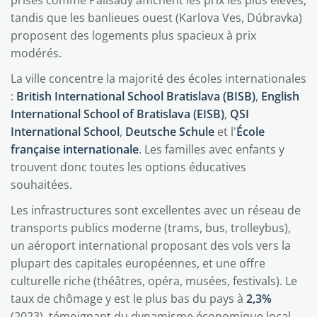
prisés comme Palisády affichent les prix les plus élevés,
tandis que les banlieues ouest (Karlova Ves, Dúbravka)
proposent des logements plus spacieux à prix
modérés.
La ville concentre la majorité des écoles internationales
:
British International School Bratislava (BISB)
,
English
International School of Bratislava (EISB)
,
QSI
International School
,
Deutsche Schule
et l'
École
française internationale
. Les familles avec enfants y
trouvent donc toutes les options éducatives
souhaitées.
Les infrastructures sont excellentes avec un réseau de
transports publics moderne (trams, bus, trolleybus),
un aéroport international proposant des vols vers la
plupart des capitales européennes, et une offre
culturelle riche (théâtres, opéra, musées, festivals). Le
taux de chômage y est le plus bas du pays à
2,3%
(2023), témoignant du dynamisme économique local.