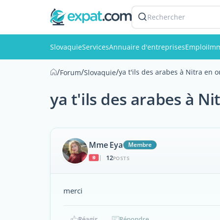
Rechercher
Slovaquie
Services
Annuaire d'entreprises
Emploi
Imm
/
/
/
ya t'ils des arabes à Nitra en 
Forum
Slovaquie
ya t'ils des arabes à N
Mme Eya
Membre
12
|
POSTS
merci
Réagir
Répondre