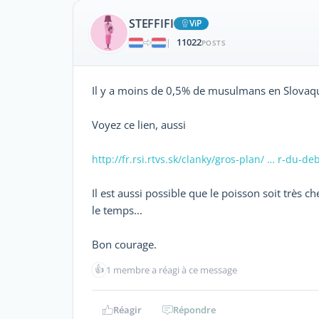
STEFFIFI
ViP
11022
|
POSTS
Il y a moins de 0,5% de musulmans en Slovaquie.
Voyez ce lien, aussi
http://fr.rsi.rtvs.sk/clanky/gros-plan/ … r-du-de
Il est aussi possible que le poisson soit très 
le temps...
Bon courage.
👍
1 membre a réagi à ce message
Réagir
Répondre