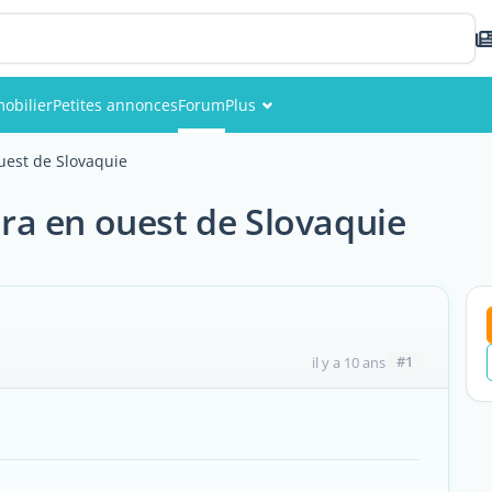
obilier
Petites annonces
Forum
Plus
Événements
ouest de Slovaquie
Membres
itra en ouest de Slovaquie
Photos
#1
il y a 10 ans