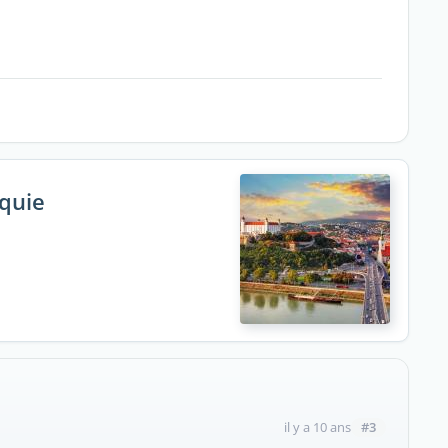
aquie
#3
il y a 10 ans