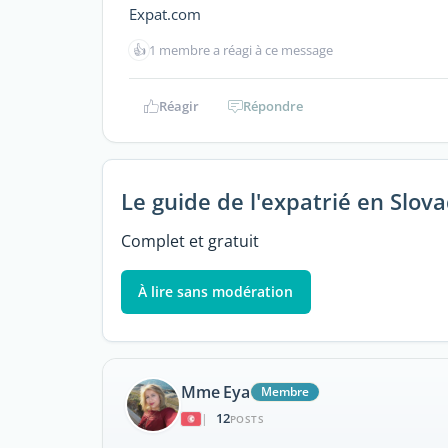
Expat.com
👍
1 membre a réagi à ce message
Réagir
Répondre
Le guide de l'expatrié en Slov
Complet et gratuit
À lire sans modération
Mme Eya
Membre
12
|
POSTS