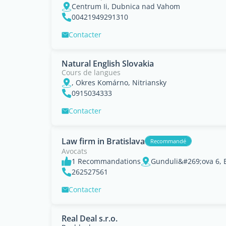
Centrum Ii, Dubnica nad Vahom
00421949291310
Contacter
Natural English Slovakia
Cours de langues
, Okres Komárno, Nitriansky
0915034333
Contacter
Law firm in Bratislava
Recommandé
Avocats
1 Recommandations
Gunduli&#269;ova 6, Br
262527561
Contacter
Real Deal s.r.o.