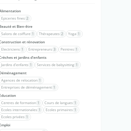
Alimentation
Epiceries fines
2
Beauté et Bien-être
Salons de coiffure
1
Thérapeutes
2
Yoga
1
Construction et rénovation
Electriciens
1
Entrepreneurs
3
Peintres
1
Crèches et jardins d'enfants
Jardins d'enfants
1
Services de babysitting
1
Déménagement
Agences de relocation
1
Entreprises de déménagement
1
Education
Centres de formation
1
Cours de langues
1
Ecoles internationales
1
Ecoles primaires
1
Ecoles privées
1
Emploi