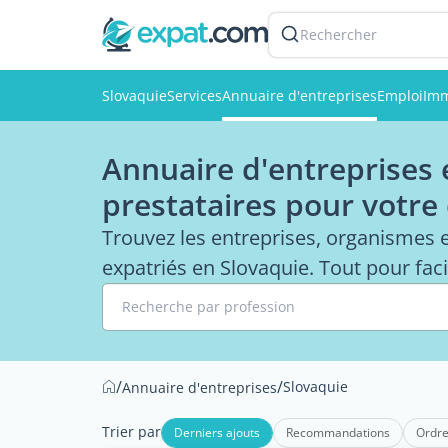
Rechercher
Slovaquie
Services
Annuaire d'entreprises
Emploi
Imm
Annuaire d'entreprises e
prestataires pour votre
Trouvez les entreprises, organismes 
expatriés en Slovaquie. Tout pour facil
Recherche par profession
/
/
Slovaquie
Annuaire d'entreprises
Trier par
Derniers ajouts
Recommandations
Ordre