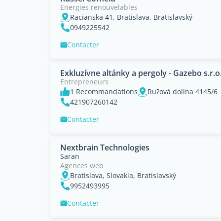
Energies renouvelables
Racianska 41, Bratislava, Bratislavský
0949225542
Contacter
Exkluzívne altánky a pergoly - Gazebo s.r.o
Entrepreneurs
1 Recommandations
Ru?ová dolina 4145/6
421907260142
Contacter
Nextbrain Technologies
Saran
Agences web
Bratislava, Slovakia, Bratislavský
9952493995
Contacter