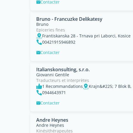
Contacter
Bruno - Francuzke Delikatesy
Bruno
Epiceries fines
Frantiskanska 28 - Trnava pri Laborci, Kosice
00421915946892
Contacter
Italianskonsulting, s.r.o.
Giovanni Gentile
Traducteurs et interprètes
1 Recommandations
Krajn&#225; 7 Blok B, 
0944643971
Contacter
Andre Heynes
Andre Heynes
Kinésithérapeutes