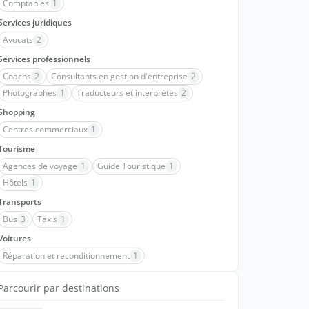
Comptables
1
Services juridiques
Avocats
2
Services professionnels
Coachs
2
Consultants en gestion d'entreprise
2
Photographes
1
Traducteurs et interprètes
2
Shopping
Centres commerciaux
1
Tourisme
Agences de voyage
1
Guide Touristique
1
Hôtels
1
Transports
Bus
3
Taxis
1
Voitures
Réparation et reconditionnement
1
Parcourir par destinations