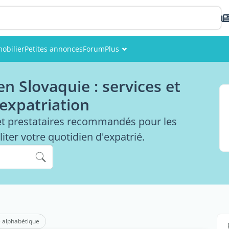
obilier
Petites annonces
Forum
Plus
Événements
n Slovaquie : services et
Membres
 expatriation
Photos
et prestataires recommandés pour les
iter votre quotidien d'expatrié.
 alphabétique