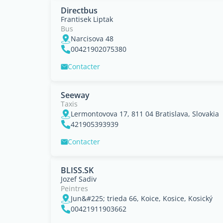
Directbus
Frantisek Liptak
Bus
Narcisova 48
00421902075380
Contacter
Seeway
Taxis
Lermontovova 17, 811 04 Bratislava, Slovakia
421905393939
Contacter
BLISS.SK
Jozef Sadiv
Peintres
Jun&#225; trieda 66, Koice, Kosice, Kosický
00421911903662