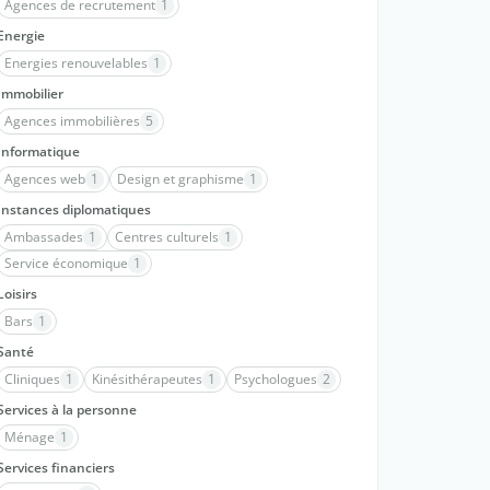
Agences de recrutement
1
Energie
Energies renouvelables
1
Immobilier
Agences immobilières
5
Informatique
Agences web
1
Design et graphisme
1
Instances diplomatiques
Ambassades
1
Centres culturels
1
Service économique
1
Loisirs
Bars
1
Santé
Cliniques
1
Kinésithérapeutes
1
Psychologues
2
Services à la personne
Ménage
1
Services financiers