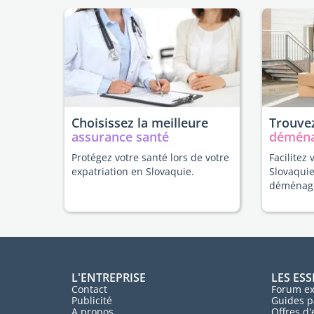
Choisissez la meilleure
Trouvez
assurance santé
démén
Protégez votre santé lors de votre
Facilitez 
expatriation en Slovaquie.
Slovaquie
déménag
L'ENTREPRISE
LES ESS
Contact
Forum ex
Publicité
Guides p
A propos
Offres d