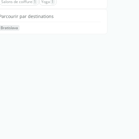
Salons de coiffure
1
Yoga
1
Parcourir par destinations
Bratislava