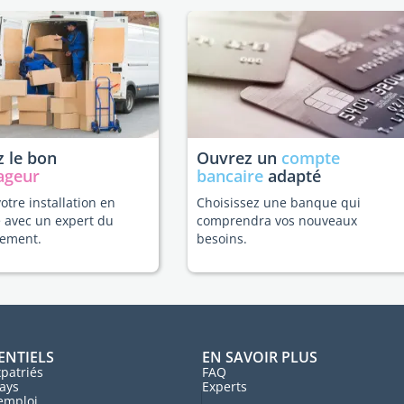
 le bon
Ouvrez un
compte
ageur
bancaire
adapté
votre installation en
Choisissez une banque qui
 avec un expert du
comprendra vos nouveaux
ement.
besoins.
ENTIELS
EN SAVOIR PLUS
patriés
FAQ
ays
Experts
'emploi