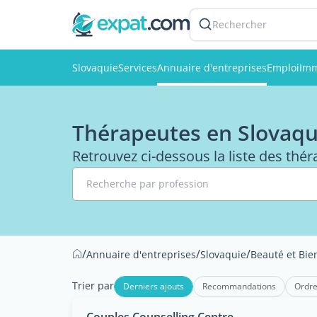
Rechercher
Slovaquie
Services
Annuaire d'entreprises
Emploi
Imm
Thérapeutes en Slovaqu
Retrouvez ci-dessous la liste des thé
Recherche par profession
/
/
/
Annuaire d'entreprises
Slovaquie
Beauté et Bie
Trier par
Derniers ajouts
Recommandations
Ordre