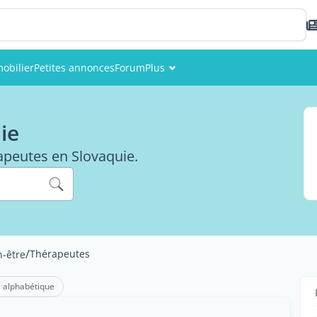
obilier
Petites annonces
Forum
Plus
Événements
ie
Membres
rapeutes en Slovaquie.
Photos
/
Thérapeutes
n-être
 alphabétique