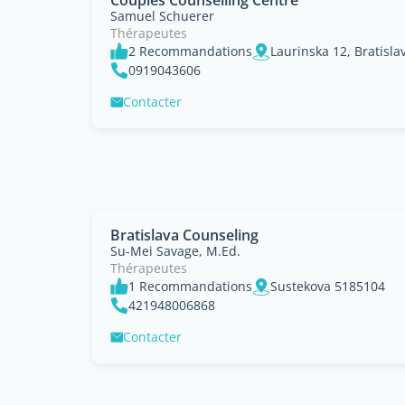
Couples Counselling Centre
Samuel Schuerer
Thérapeutes
2 Recommandations
Laurinska 12, Bratisla
0919043606
Contacter
Bratislava Counseling
Su-Mei Savage, M.Ed.
Thérapeutes
1 Recommandations
Sustekova 5185104
421948006868
Contacter