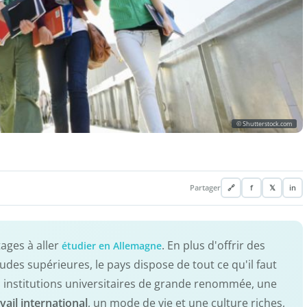
© Shutterstock.com
Partager
🔗
f
𝕏
in
ages à aller
. En plus d'offrir des
étudier en Allemagne
udes supérieures, le pays dispose de tout ce qu'il faut
s institutions universitaires de grande renommée, une
ail international
, un mode de vie et une culture riches,