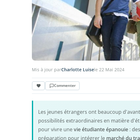
Mis à jour par
Charlotte Luise
le 22 Mai 2024
Commenter
Les jeunes étrangers ont beaucoup d'avant
possibilités extraordinaires en matière d'ét
pour vivre une
vie étudiante épanouie
: de
préparation pour intégrer le
marché du trav