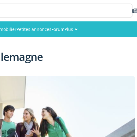
mobilier
Petites annonces
Forum
Plus
Événements
Allemagne
Membres
Photos