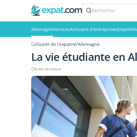
Rechercher
Allemagne
Services
Annuaire d'entreprises
Emploi
Im
/
/
Guide de l'expatrié
Allemagne
La vie étudiante en 
8 min de lecture