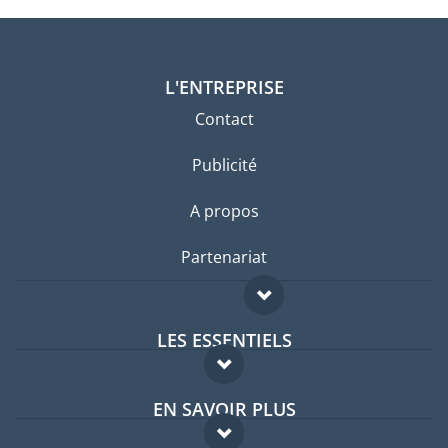
L'ENTREPRISE
Contact
Publicité
A propos
Partenariat
LES ESSENTIELS
Forum expatriés
EN SAVOIR PLUS
Guides pays
FAQ