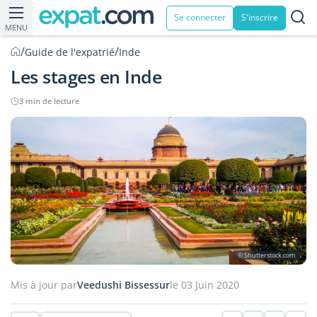
Se connecter
S'inscrire
MENU
/
/
Guide de l'expatrié
Inde
Les stages en Inde
3 min de lecture
© Shutterstock.com
Mis à jour par
Veedushi Bissessur
le 03 Juin 2020