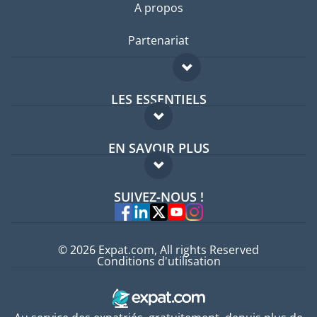
A propos
Partenariat
LES ESSENTIELS
Forum expatriés
EN SAVOIR PLUS
Guides pays
FAQ
Offres d'emploi
SUIVEZ-NOUS !
Experts
© 2026 Expat.com, All rights Reserved
Conditions d'utilisation