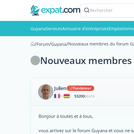
Rechercher
Guyana
Services
Annuaire d'entreprises
Emploi
Immob
/
/
/
Nouveaux membres du forum Guy
Forum
Guyana
Nouveaux membres d
Julien
Fondateur
53200
|
POSTS
Bonjour à toutes et à tous,
vous arrivez sur le forum Guyana et vous ne 