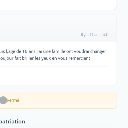
#3
il y a 11 ans
is l,âge de 16 ans j'ai une famille ont voudrai changer
ujour fait briller les yeux en vous remercient
Fermé
patriation