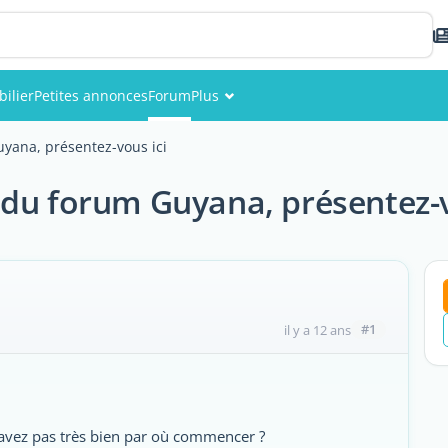
ilier
Petites annonces
Forum
Plus
Événements
ana, présentez-vous ici
Membres
u forum Guyana, présentez-v
Photos
#1
il y a 12 ans
savez pas très bien par où commencer ?