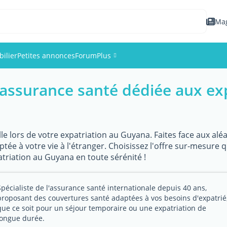
Ma
ilier
Petites annonces
Forum
Plus
assurance santé dédiée aux ex
Événements
Membres
lle lors de votre expatriation au Guyana. Faites face aux alé
Photos
ée à votre vie à l'étranger. Choisissez l'offre sur-mesure 
atriation au Guyana en toute sérénité !
Spécialiste de l'assurance santé internationale depuis 40 ans,
proposant des couvertures santé adaptées à vos besoins d'expatrié
que ce soit pour un séjour temporaire ou une expatriation de
longue durée.