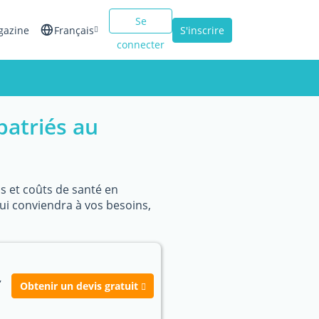
Se
gazine
Français
S'inscrire
connecter
English
Español
patriés au
Italiano
as et coûts de santé en
qui conviendra à vos besoins,
,
Obtenir un devis gratuit