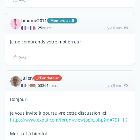
binome2011
Membre actif
25
il y a 8 ans
#4
|
POSTS
Je ne comprends votre mot erreur
Réagir
Julien
Fondateur
53201
il y a 8 ans
#5
|
POSTS
Bonjour,
Je vous invite à poursuivre cette discussion ici:
https://www.expat.com/forum/viewtopic.php?id=751116
Merci et à bientôt !