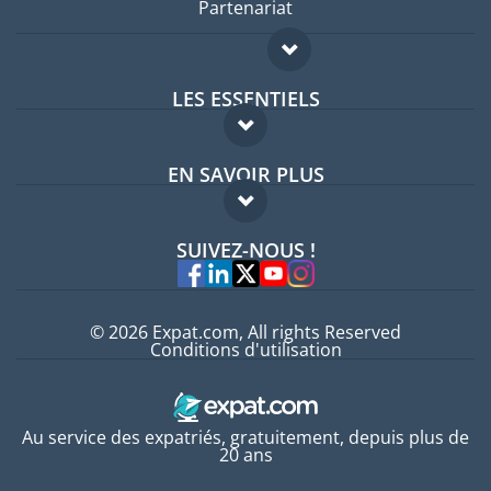
Partenariat
LES ESSENTIELS
Forum expatriés
EN SAVOIR PLUS
Guides pays
FAQ
Offres d'emploi
SUIVEZ-NOUS !
Experts
© 2026 Expat.com, All rights Reserved
Conditions d'utilisation
Au service des expatriés, gratuitement, depuis plus de
20 ans