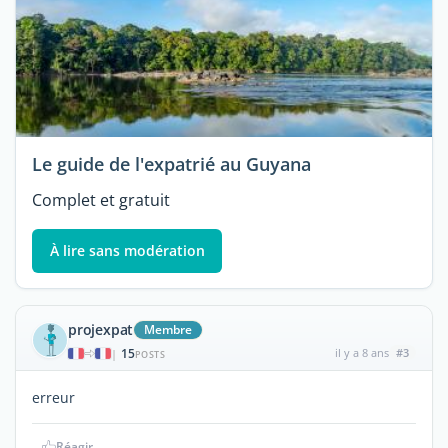
Le guide de l'expatrié au Guyana
Complet et gratuit
À lire sans modération
projexpat
Membre
15
il y a 8 ans
#3
|
POSTS
erreur
Réagir