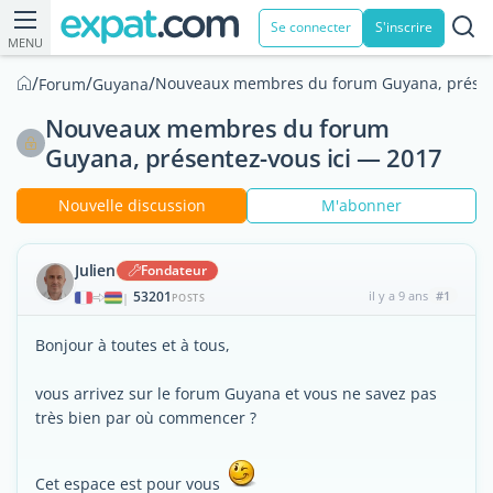
Se connecter
S'inscrire
MENU
/
/
/
Nouveaux membres du forum Guyana, présente
Forum
Guyana
Nouveaux membres du forum
Guyana, présentez-vous ici — 2017
Nouvelle discussion
M'abonner
Julien
Fondateur
53201
il y a 9 ans
#1
|
POSTS
Bonjour à toutes et à tous,
vous arrivez sur le forum Guyana et vous ne savez pas
très bien par où commencer ?
Cet espace est pour vous