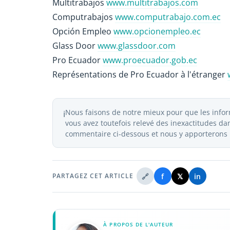
Multitrabajos
www.multitrabajos.com
Computrabajos
www.computrabajo.com.ec
Opción Empleo
www.opcionempleo.ec
Glass Door
www.glassdoor.com
Pro Ecuador
www.proecuador.gob.ec
Représentations de Pro Ecuador à l'étranger
Nous faisons de notre mieux pour que les inform
ℹ️
vous avez toutefois relevé des inexactitudes dans
commentaire ci-dessous et nous y apporterons l
🔗
f
𝕏
in
PARTAGEZ CET ARTICLE
À PROPOS DE L'AUTEUR