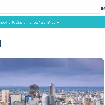
obilier
Petites annonces
Forum
Plus
Événements
l
Membres
Photos