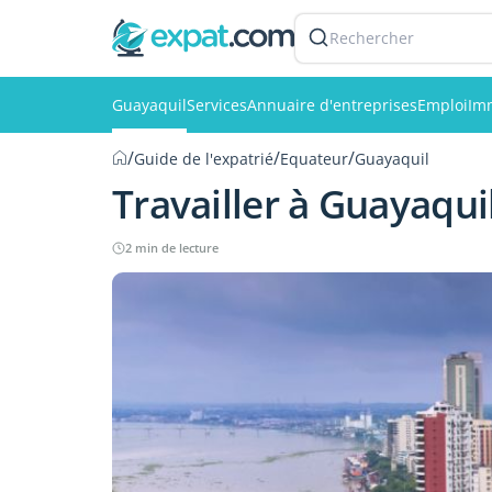
Rechercher
Guayaquil
Services
Annuaire d'entreprises
Emploi
Imm
/
/
/
Guide de l'expatrié
Equateur
Guayaquil
Travailler à Guayaqui
2 min de lecture