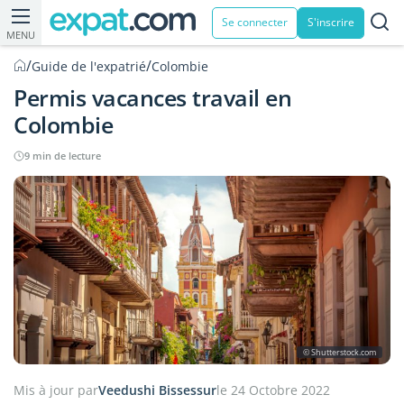
Se connecter
S'inscrire
MENU
/
/
Guide de l'expatrié
Colombie
Permis vacances travail en
Colombie
9 min de lecture
© Shutterstock.com
Mis à jour par
Veedushi Bissessur
le 24 Octobre 2022