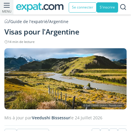
Se connecter
S'inscrire
MENU
/
/
Guide de l'expatrié
Argentine
Visas pour l'Argentine
14 min de lecture
© Saif OMAR SHAH / Pexels.com
Mis à jour par
Veedushi Bissessur
le 24 Juillet 2026