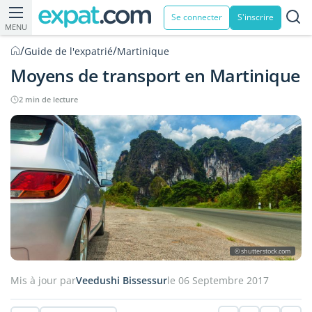
Se connecter
S'inscrire
MENU
/
/
Guide de l'expatrié
Martinique
Moyens de transport en Martinique
2 min de lecture
© shutterstock.com
Mis à jour par
Veedushi Bissessur
le 06 Septembre 2017