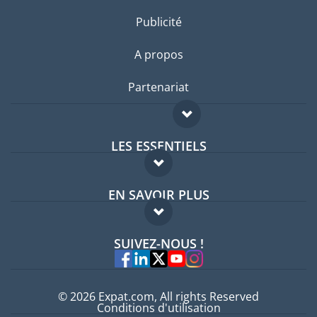
Publicité
A propos
Partenariat
LES ESSENTIELS
Forum expatriés
EN SAVOIR PLUS
Guides pays
FAQ
Offres d'emploi
SUIVEZ-NOUS !
Experts
© 2026 Expat.com, All rights Reserved
Conditions d'utilisation