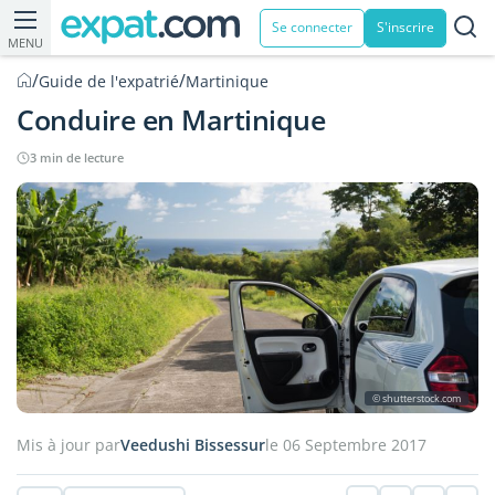
Se connecter
S'inscrire
MENU
/
/
Guide de l'expatrié
Martinique
Conduire en Martinique
3 min de lecture
© shutterstock.com
Mis à jour par
Veedushi Bissessur
le 06 Septembre 2017