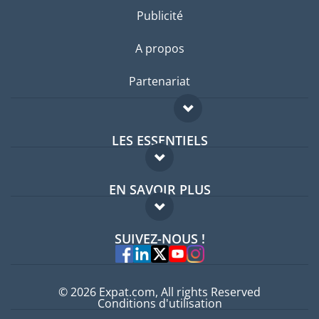
Publicité
A propos
Partenariat
LES ESSENTIELS
Forum expatriés
EN SAVOIR PLUS
Guides pays
FAQ
Offres d'emploi
SUIVEZ-NOUS !
Experts
© 2026 Expat.com, All rights Reserved
Conditions d'utilisation