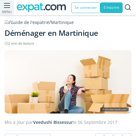
Se connecter
S'inscrire
MENU
/
/
Guide de l'expatrié
Martinique
Déménager en Martinique
2 min de lecture
© shutterstock.com
Mis à jour par
Veedushi Bissessur
le 06 Septembre 2017