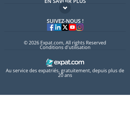
EN SAVOIR PLUS
Guides pays
FAQ
Offres d'emploi
SUIVEZ-NOUS !
Experts
© 2026 Expat.com, All rights Reserved
Conditions d'utilisation
Au service des expatriés, gratuitement, depuis plus de
20 ans